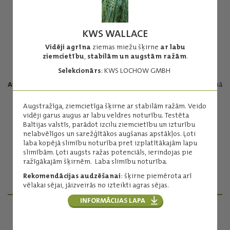
KWS WALLACE
Vidēji agrīna
ziemas miežu šķirne
ar labu
ziemcietību
,
stabilām un augstām ražām
.
BORDEAUX
Selekcionārs
: KWS LOCHOW GMBH
Augstražīga divkanšu
ziemas miežu šķirne, ražas potenciāla ziņā
pielīdzināma seškanšu miežu šķirnēm.
Augstražīga, ziemcietīga šķirne ar stabilām ražām. Veido
Rupji un vienmērīga izmēra graudi.
vidēji garus augus ar labu veldres noturību. Testēta
Augsti tilpummasas rādītāji.
Baltijas valstīs, parādot izcilu ziemcietību un izturību
Spēcīgs stublājs un tā noturība.
nelabvēlīgos un sarežģītākos augšanas apstākļos. Ļoti
Vidēji agrīna nogatavošanās.
laba kopējā slimību noturība pret izplatītākajām lapu
Selekcionārs
: NORDIC SEED.
slimībām. Ļoti augsts ražas potenciāls, ierindojas pie
ražīgākajām šķirnēm. Laba slimību noturība.
Rekomendācijas audzēšanai
: šķirne piemērota arī
Lasīt vairāk
vēlakai sējai, jāizveirās no izteikti agras sējas.
INFORMĀCIJAS LAPA
PRODUKTU MENEDŽERI