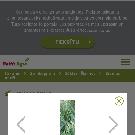
Šī tīmekļa vietne izmanto sīkdatnes. Piekrītot sīkdatņu
izmantošanai, tiks nodrošināta tīmekļa vietnes optimāla darbība.
Turpinot lietot šo portālu, Jūs piekrītat, ka mēs uzkrāsim un
izmantosim sīkdatnes Jūsu ierīcē.
Lasīt vairāk
PIEKRĪTU
Sākums
Zemkopjiem
Sēklas - Šķirnes
Ziemas
mieži
ZIEMAS MIEŽI