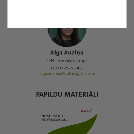
Aiga Auziņa
Sēklu produktu grupa
(+371) 29253002
aiga.auzina@balticagrolv.com
PAPILDU MATERIĀLI