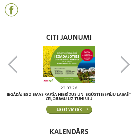
CITI JAUNUMI
22.07.26
IEGĀDĀJIES ZIEMAS RAPŠA HIBRĪDUS UN IEGŪSTI IESPĒJU LAIMĒT
CEĻOJUMU UZ TUNISIJU
Lasīt vairāk
KALENDĀRS