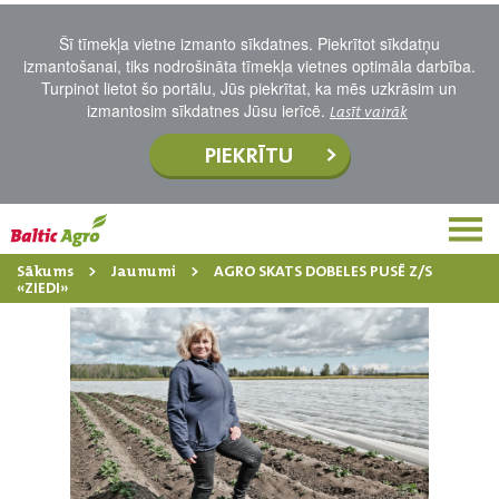
Šī tīmekļa vietne izmanto sīkdatnes. Piekrītot sīkdatņu
izmantošanai, tiks nodrošināta tīmekļa vietnes optimāla darbība.
Turpinot lietot šo portālu, Jūs piekrītat, ka mēs uzkrāsim un
izmantosim sīkdatnes Jūsu ierīcē.
Lasīt vairāk
PIEKRĪTU
Sākums
Jaunumi
AGRO SKATS DOBELES PUSĒ Z/S
«ZIEDI»