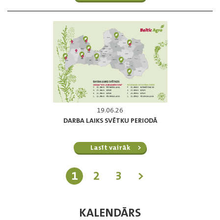
19.06.26
DARBA LAIKS SVĒTKU PERIODĀ
Lasīt vairāk
1
2
3
>
KALENDĀRS