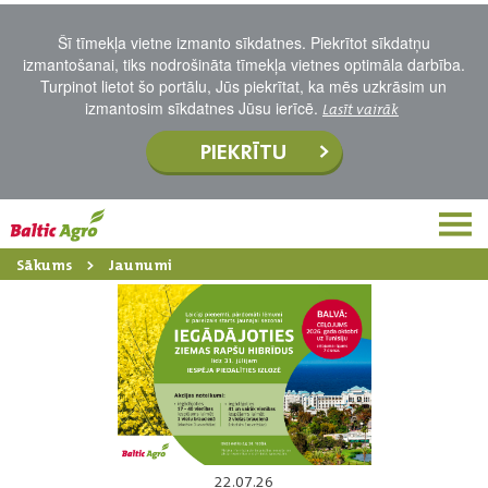
Šī tīmekļa vietne izmanto sīkdatnes. Piekrītot sīkdatņu
izmantošanai, tiks nodrošināta tīmekļa vietnes optimāla darbība.
Turpinot lietot šo portālu, Jūs piekrītat, ka mēs uzkrāsim un
izmantosim sīkdatnes Jūsu ierīcē.
Lasīt vairāk
PIEKRĪTU
Sākums
Jaunumi
22.07.26