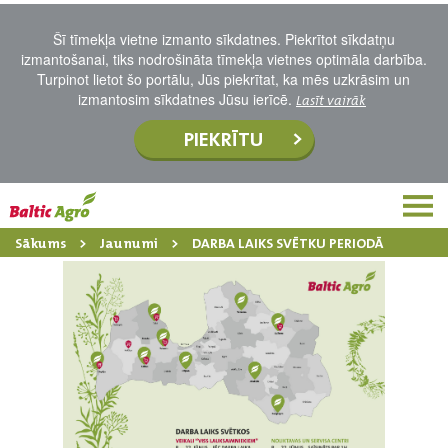
Šī tīmekļa vietne izmanto sīkdatnes. Piekrītot sīkdatņu
izmantošanai, tiks nodrošināta tīmekļa vietnes optimāla darbība.
Turpinot lietot šo portālu, Jūs piekrītat, ka mēs uzkrāsim un
izmantosim sīkdatnes Jūsu ierīcē.
Lasīt vairāk
PIEKRĪTU
Sākums
Jaunumi
DARBA LAIKS SVĒTKU PERIODĀ