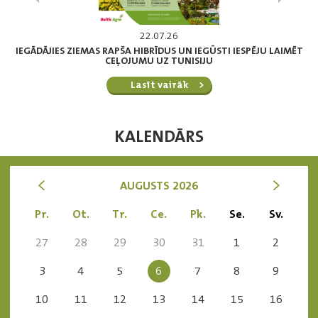
22.07.26
IEGĀDĀJIES ZIEMAS RAPŠA HIBRĪDUS UN IEGŪSTI IESPĒJU LAIMĒT
CEĻOJUMU UZ TUNISIJU
Lasīt vairāk
KALENDĀRS
<
>
AUGUSTS 2026
Pr.
Ot.
Tr.
Ce.
Pk.
Se.
Sv.
27
28
29
30
31
1
2
3
4
5
6
7
8
9
10
11
12
13
14
15
16