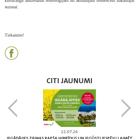
kultūraugu audzēšanas tehnoloģijām un aktuālajām tendencēm nākamajai
sezonai.
Tiekamies!
CITI JAUNUMI
22.07.26
IEGĀDĀJIES ZIEMAS RAPŠA HIBRĪDUS UN IEGŪSTI IESPĒJU LAIMĒT