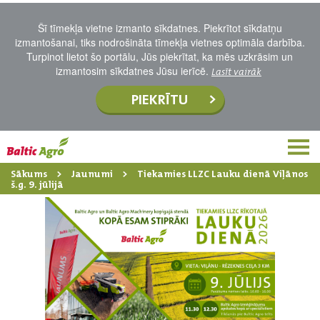
Šī tīmekļa vietne izmanto sīkdatnes. Piekrītot sīkdatņu
izmantošanai, tiks nodrošināta tīmekļa vietnes optimāla darbība.
Turpinot lietot šo portālu, Jūs piekrītat, ka mēs uzkrāsim un
izmantosim sīkdatnes Jūsu ierīcē.
Lasīt vairāk
PIEKRĪTU
Sākums
Jaunumi
Tiekamies LLZC Lauku dienā Viļānos
š.g. 9. jūlijā