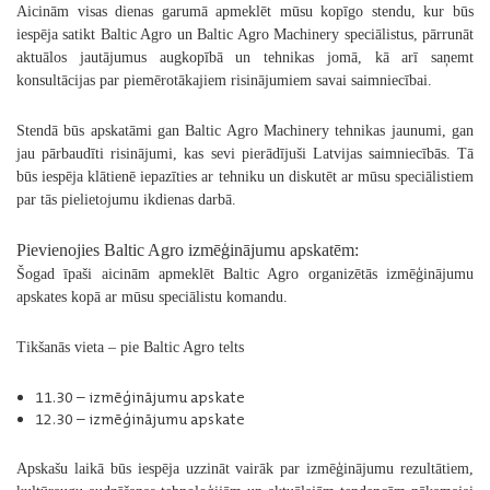
Aicinām visas dienas garumā apmeklēt mūsu kopīgo stendu, kur būs
iespēja satikt Baltic Agro un Baltic Agro Machinery speciālistus, pārrunāt
aktuālos jautājumus augkopībā un tehnikas jomā, kā arī saņemt
konsultācijas par piemērotākajiem risinājumiem savai saimniecībai.
Stendā būs apskatāmi gan Baltic Agro Machinery tehnikas jaunumi, gan
jau pārbaudīti risinājumi, kas sevi pierādījuši Latvijas saimniecībās. Tā
būs iespēja klātienē iepazīties ar tehniku un diskutēt ar mūsu speciālistiem
par tās pielietojumu ikdienas darbā.
Pievienojies Baltic Agro izmēģinājumu apskatēm:
Šogad īpaši aicinām apmeklēt Baltic Agro organizētās izmēģinājumu
apskates kopā ar mūsu speciālistu komandu.
Tikšanās vieta – pie Baltic Agro telts
11.30 – izmēģinājumu apskate
12.30 – izmēģinājumu apskate
Apskašu laikā būs iespēja uzzināt vairāk par izmēģinājumu rezultātiem,