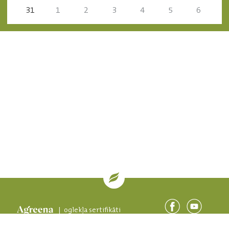
31
1
2
3
4
5
6
| oglekļa sertifikāti
SIA “Baltic Agro” iekšējā trauksmes celšanas sistēma