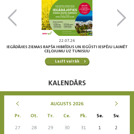
22.07.26
IEGĀDĀJIES ZIEMAS RAPŠA HIBRĪDUS UN IEGŪSTI IESPĒJU LAIMĒT
CEĻOJUMU UZ TUNISIJU
Lasīt vairāk
KALENDĀRS
<
>
AUGUSTS 2026
Pr.
Ot.
Tr.
Ce.
Pk.
Se.
Sv.
27
28
29
30
31
1
2