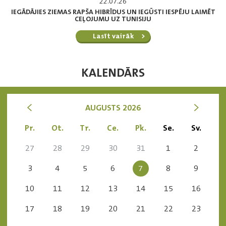
22.07.26
IEGĀDĀJIES ZIEMAS RAPŠA HIBRĪDUS UN IEGŪSTI IESPĒJU LAIMĒT
CEĻOJUMU UZ TUNISIJU
Lasīt vairāk
KALENDĀRS
<
>
AUGUSTS 2026
Pr.
Ot.
Tr.
Ce.
Pk.
Se.
Sv.
27
28
29
30
31
1
2
3
4
5
6
7
8
9
10
11
12
13
14
15
16
17
18
19
20
21
22
23