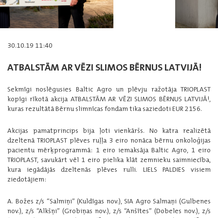
30.10.19 11:40
ATBALSTĀM AR VĒZI SLIMOS BĒRNUS LATVIJĀ!
Sekmīgi noslēgusies Baltic Agro un plēvju ražotāja TRIOPLAST
kopīgi rīkotā akcija ATBALSTĀM AR VĒZI SLIMOS BĒRNUS LATVIJĀ!,
kuras rezultātā Bērnu slimnīcas fondam tika saziedoti EUR 2156.
Akcijas pamatprincips bija ļoti vienkāršs. No katra realizētā
dzeltenā TRIOPLAST plēves ruļļa 3 eiro nonāca bērnu onkoloģijas
pacientu mērķprogrammā: 1 eiro iemaksāja Baltic Agro, 1 eiro
TRIOPLAST, savukārt vēl 1 eiro pielika klāt zemnieku saimniecība,
kura iegādājās dzeltenās plēves rulli. LIELS PALDIES visiem
ziedotājiem:
A. Božes z/s “Salmiņi” (Kuldīgas nov.), SIA Agro Salmaņi (Gulbenes
nov.), z/s “Alkšņi” (Grobiņas nov.), z/s “Anšītes” (Dobeles nov.), z/s