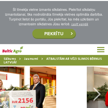
Šī tīmekļa vietne izmanto sīkdatnes. Piekrītot sīkdatņu
izmantošanai, tiks nodrošināta tīmekļa vietnes optimāla darbība.
Turpinot lietot šo portālu, Jūs piekrītat, ka mēs uzkrāsim un
izmantosim sīkdatnes Jūsu ierīcē.
Lasīt vairāk
PIEKRĪTU
Sākums
Jaunumi
ATBALSTĀM AR VĒZI SLIMOS BĒRNUS
LATVIJĀ!