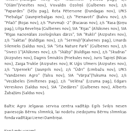
“Ošāni”(Viesītes nov.), Visvaldis Ozoliņš (Gulbenes nov.), z/s
“Papardes” (Sēļu pag.), Rota Pētersone (Dundagas nov.), LPKS
“Piebalga” (Jaunpiebalgas nov.), z/s “Pienavoti” (Balvu nov.), z/s
“Pilači” (Rojas nov.), z/s “Purvmaļi -2” (Rucavas nov.), z/s “Rasa (Ķoņu
pag.), Lilija Reveliņa (Gulbenes nov.), SIA “Rijas” (Alūksnes nov.), SIA
“Rīgas nacionālais zooloģiskais dārzs”, SIA “Rukši” (Aizputes nov.),
z/s “Saktas” (Kuldīgas nov.), z/s “Sermuļi”(Kalvenes pag.), Linards
Silenieks (Saldus nov.), SIA “Sita Nature Park” (Gulbenes nov.), z/s
“Siveci 1”(Alūksnes nov.), z/s “Skābji” (Kuldīgas nov.), z/s “Skudras”
(Aizputes nov.), Dagnis Šmiukšis (Priekules nov.), Juris Tapiņš (Nīcas
nov.), Zaiga Trukše (Aizputes nov.), IK Uģis Ulmers (Aizputes nov.),
z/s “Upenieki” (Jaunpils nov.), z/s “Ūdri” (Limbažu nov.), LPKS
“Vandzenes Agro” (Talsu nov.), SIA “Vārpa”(Tukuma nov.), z/s
“Vecābeles (Smiltenes pag.), z/s “Velēna” (Lizuma pag.), Edgars
Vereskovs (Saldus nov.), SIA “Ziedāres” (Gulbenes nov.), Alberts
Žabaļūns (Saldus nov.).
Baltic Agro Jelgavas servisa centra vadītājs Egils Sviķis nesen
paviesojās Bērnu slimnīcā, lai nodotu ziedojumu Bērnu slimnīcas
fonda vadītājai Lienei Dambiņai.
Kopā mēs varam!