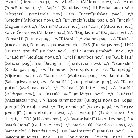
“Avoti” (Liepnas pag.), z/s “Ābelītes (Alūksnes nov.), z/s “Āriņi
(Rencēnu pag.), z/s “Bajāri” (Siguldas nov.), IU Berka lauku sēta
“Kliņģeri” (Ventspils nov.), z/s “Bērzi”(Bilskas pag.), z/s
“Briediņi”(Alūksnes nov.), z/s “Brīvnieki”(Sakas pag.), z/s “Bronki”
(Dagdas nov.), z/s “Ceriņi”(Durbes nov.), z/s “Ceriņi”(Alūksnes nov.),
Kalvis Čerbikovs (Alūksnes nov.), SIA “Dagdas aita” (Dagdas nov.), z/s
“Dimanti” (Blomes pag.), z/s “Dižarāji” (Aizkalnes pag.), z/s “Dukāti”
(Auces nov.), Dundagas piensaimnieku LPKS (Dundagas nov.), LPKS
“Durbes grauds” (Durbes nov.), Eglītis Arnis (Limbažu nov.), z/s
“Graudiņi” (Siguldas nov.), z/s “Groši” (Durbes nov.), z/s “Gulbīši 1”
(Salacas pag.), z/s “Jaungrīšļi” (Pāvilostas nov.), z/s “Jaunkalni”
(Kazdangas pag.), z/s “Jaunobe” (Ventspils nov.), z/s “Jaunpuņģi”
(Vijciema pag.), z/s “Jaunrutki” (Malienas pag.), z/s “Jauntaujāni”
(Salacgrīvas nov.), z/s “Kalna līči” (Jaunpiebalgas pag.), z/s “Kalna
putni” (Madonas nov.), z/s “Kalnāji” (Ilūkstes nov.), z/s “Kārkli”
(Kuldīgas nov.), IK “Kraukļi ML” (Kuldīgas nov.), z/s “Kūdras”
(Mazsalacas nov.), SIA “Laba saimniecība” (Kuldīgas nov.), z/s “Lejas-
grīviņi” (Priekuļu nov.), z/s “Lejas-indriņi” (Vaives pag.), z/s “Lejas-
pentuļi” (Jaunpiebalgas nov.), z/s “Lenkupji” (Saldus nov.), SIA
“Liepiņas DD” (Alūksnes nov.), z/s “Maraskalni” (Aizputes nov.), SIA
“Mazkaliena” (Gulbenes nov.), z/s Mazkraukļi (Kandavas nov.), z/s
“Mednieki” (Skrundas nov.), z/s “Mežmārtiņi” (Bauskas nov.), SIA
“Micēni”(Kuldīgas nov.), z/s “Mucinieki” (Pelēču pag.), z/s