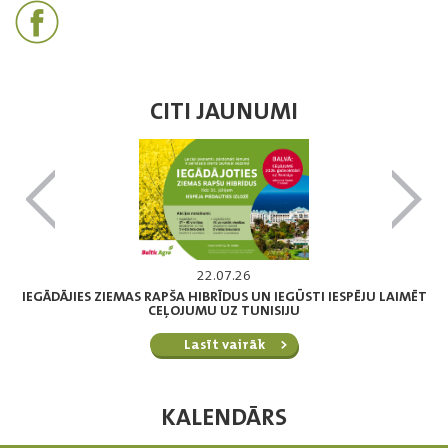
CITI JAUNUMI
22.07.26
IEGĀDĀJIES ZIEMAS RAPŠA HIBRĪDUS UN IEGŪSTI IESPĒJU LAIMĒT
CEĻOJUMU UZ TUNISIJU
Lasīt vairāk
KALENDĀRS