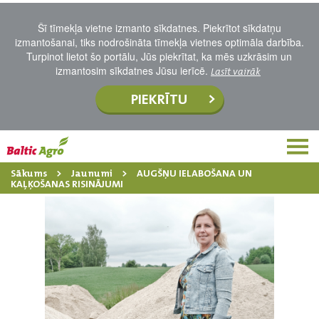
Šī tīmekļa vietne izmanto sīkdatnes. Piekrītot sīkdatņu
izmantošanai, tiks nodrošināta tīmekļa vietnes optimāla darbība.
Turpinot lietot šo portālu, Jūs piekrītat, ka mēs uzkrāsim un
izmantosim sīkdatnes Jūsu ierīcē.
Lasīt vairāk
PIEKRĪTU
Sākums
Jaunumi
AUGŠŅU IELABOŠANA UN
KAĻĶOŠANAS RISINĀJUMI