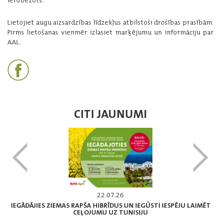
ierobežots.
Lietojiet augu aizsardzības līdzekļus atbilstoši drošības prasībām.
Pirms lietošanas vienmēr izlasiet marķējumu un informāciju par
AAL.
CITI JAUNUMI
22.07.26
IEGĀDĀJIES ZIEMAS RAPŠA HIBRĪDUS UN IEGŪSTI IESPĒJU LAIMĒT
CEĻOJUMU UZ TUNISIJU