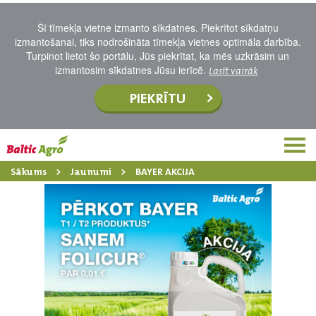
Šī tīmekļa vietne izmanto sīkdatnes. Piekrītot sīkdatņu
izmantošanai, tiks nodrošināta tīmekļa vietnes optimāla darbība.
Turpinot lietot šo portālu, Jūs piekrītat, ka mēs uzkrāsim un
izmantosim sīkdatnes Jūsu ierīcē.
Lasīt vairāk
PIEKRĪTU
Sākums
Jaunumi
BAYER AKCIJA