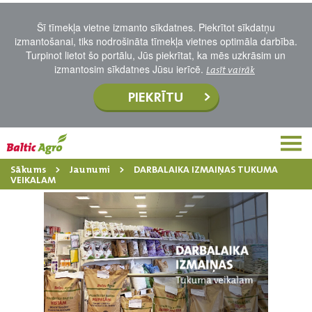
Šī tīmekļa vietne izmanto sīkdatnes. Piekrītot sīkdatņu
izmantošanai, tiks nodrošināta tīmekļa vietnes optimāla darbība.
Turpinot lietot šo portālu, Jūs piekrītat, ka mēs uzkrāsim un
izmantosim sīkdatnes Jūsu ierīcē.
Lasīt vairāk
PIEKRĪTU
Sākums
Jaunumi
DARBALAIKA IZMAIŅAS TUKUMA
VEIKALAM