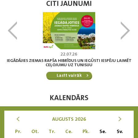
CITI JAUNUMI
22.07.26
IEGĀDĀJIES ZIEMAS RAPŠA HIBRĪDUS UN IEGŪSTI IESPĒJU LAIMĒT
CEĻOJUMU UZ TUNISIJU
Lasīt vairāk
KALENDĀRS
<
>
AUGUSTS 2026
Pr.
Ot.
Tr.
Ce.
Pk.
Se.
Sv.