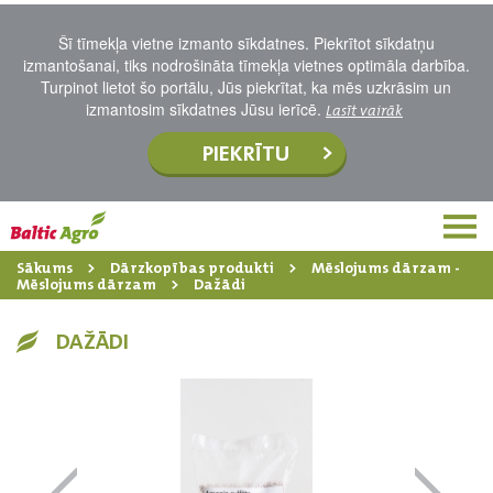
Šī tīmekļa vietne izmanto sīkdatnes. Piekrītot sīkdatņu
izmantošanai, tiks nodrošināta tīmekļa vietnes optimāla darbība.
Turpinot lietot šo portālu, Jūs piekrītat, ka mēs uzkrāsim un
izmantosim sīkdatnes Jūsu ierīcē.
Lasīt vairāk
PIEKRĪTU
Sākums
Dārzkopības produkti
Mēslojums dārzam -
Mēslojums dārzam
Dažādi
DAŽĀDI