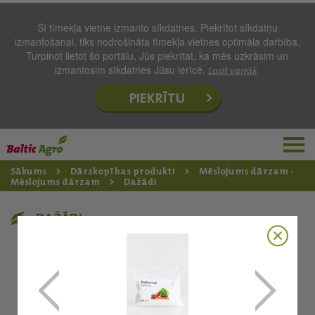
Šī tīmekļa vietne izmanto sīkdatnes. Piekrītot sīkdatņu
izmantošanai, tiks nodrošināta tīmekļa vietnes optimāla darbība.
Turpinot lietot šo portālu, Jūs piekrītat, ka mēs uzkrāsim un
izmantosim sīkdatnes Jūsu ierīcē.
Lasīt vairāk
PIEKRĪTU
Sākums
Dārzkopības produkti
Mēslojums dārzam -
Mēslojums dārzam
Dažādi
DAŽĀDI