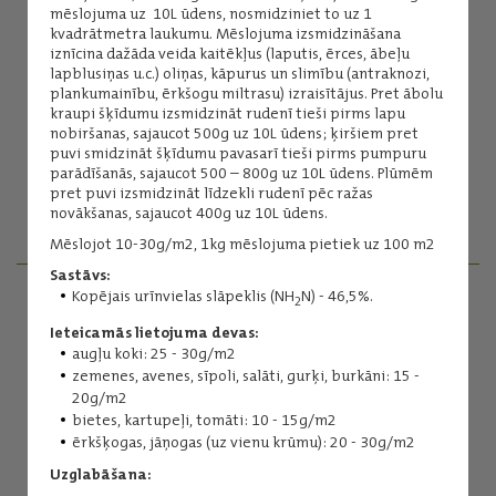
mēslojuma uz 10L ūdens, nosmidziniet to uz 1
kvadrātmetra laukumu. Mēslojuma izsmidzināšana
iznīcina dažāda veida kaitēkļus (laputis, ērces, ābeļu
lapblusiņas u.c.) oliņas, kāpurus un slimību (antraknozi,
plankumainību, ērkšogu miltrasu) izraisītājus. Pret ābolu
Sintija Liepa
kraupi šķīdumu izsmidzināt rudenī tieši pirms lapu
nobiršanas, sajaucot 500g uz 10L ūdens; ķiršiem pret
Dārzkopības produkti
puvi smidzināt šķīdumu pavasarī tieši pirms pumpuru
(+371) 29239357
parādīšanās, sajaucot 500 – 800g uz 10L ūdens. Plūmēm
sintija.liepa@balticagrolv.com
pret puvi izsmidzināt līdzekli rudenī pēc ražas
novākšanas, sajaucot 400g uz 10L ūdens.
Mēslojot 10-30g/m2, 1kg mēslojuma pietiek uz 100 m2
Sastāvs:
Kopējais urīnvielas slāpeklis (NH
N) - 46,5%.
2
VEIKALI "VISS LAUKSAIMNIEKIEM"
Ieteicamās lietojuma devas:
augļu koki: 25 - 30g/m2
SAZINIES
zemenes, avenes, sīpoli, salāti, gurķi, burkāni: 15 -
20g/m2
bietes, kartupeļi, tomāti: 10 - 15g/m2
ērkšķogas, jāņogas (uz vienu krūmu): 20 - 30g/m2
Uzglabāšana: