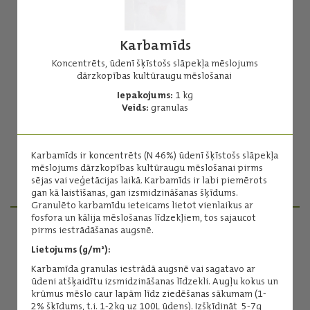
Karbamīds
Koncentrēts, ūdenī šķīstošs slāpekļa mēslojums
dārzkopības kultūraugu mēslošanai
Amonija sulfāts
Iepakojums:
1 kg
Veids:
granulas
Koncentrēts, tīrs minerālmēslojums
Iepakojums:
1 kg
Veids:
granulas
Karbamīds ir koncentrēts (N 46%) ūdenī šķīstošs slāpekļa
mēslojums dārzkopības kultūraugu mēslošanai pirms
sējas vai veģetācijas laikā. Karbamīds ir labi piemērots
Lasīt vairāk
gan kā laistīšanas, gan izsmidzināšanas šķīdums.
Granulēto karbamīdu ieteicams lietot vienlaikus ar
fosfora un kālija mēslošanas līdzekļiem, tos sajaucot
pirms iestrādāšanas augsnē.
PRODUKTU MENEDŽERI
Lietojums (g/m²):
Karbamīda granulas iestrādā augsnē vai sagatavo ar
ūdeni atšķaidītu izsmidzināšanas līdzekli. Augļu kokus un
krūmus mēslo caur lapām līdz ziedēšanas sākumam (1-
2% šķīdums, t.i. 1-2kg uz 100L ūdens). Izšķīdināt 5-7g