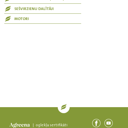
SEŠVIRZIENU DALĪTĀJI
MOTORI
| oglekļa sertifikāti