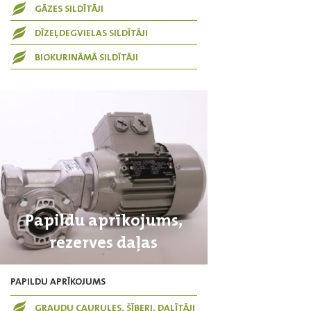
GĀZES SILDĪTĀJI
DĪZEĻDEGVIELAS SILDĪTĀJI
BIOKURINĀMĀ SILDĪTĀJI
Papildu aprīkojums,
rezerves daļas
PAPILDU APRĪKOJUMS
GRAUDU CAURULES, ŠĪBERI, DALĪTĀJI