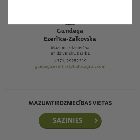
Gundega
Ezerlīce-Zalkovska
Mazumtirdzniecība
un dzīvnieku barība
(+371) 29252319
gundega.ezerlice@balticagrolv.com
MAZUMTIRDZNIECĪBAS VIETAS
SAZINIES