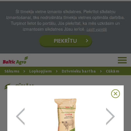
Šī tīmekļa vietne izmanto sīkdatnes. Piekrītot sīkdatņu
izmantošanai, tiks nodrošināta tīmekļa vietnes optimāla darbība.
Turpinot lietot šo portālu, Jūs piekrītat, ka mēs uzkrāsim un
izmantosim sīkdatnes Jūsu ierīcē.
Lasīt vairāk
PIEKRĪTU
Sākums
Lopkopjiem
Dzīvnieku barība
Cūkām
CŪKĀM