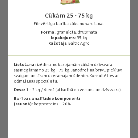
Cūkām 25 - 75 kg
Pilnvērtīga barība cūku nobarošanai.
Forma:
granulēta, drupināta
Sivēniem 3 - 12 kg
Iepakojums:
35 kg
Ražotājs:
Baltic Agro
Pilnvērtīga barība sivēnu ēdināšanai.
Forma:
granulēta, drupināta
Iepakojums:
20 kg
Lietošana:
izēdina nobarojamām cūkām dzīvsvara
Ražotājs:
Baltic Agro
sasniegšanai no 25 kg - 75 kg. Jānodrošina brīvu piekļuvi
svaigam un tīram dzeramajam ūdenim. Konsultēties ar
ēdināšanas speciālistu.
Lasīt vairāk
Deva:
1 - 3 kg / dienā (atkarībā no vecuma un dzīvsvara).
Barības analītiskie komponenti
(sausnā):
kopproteīns – 20%
PRODUKTU MENEDŽERI