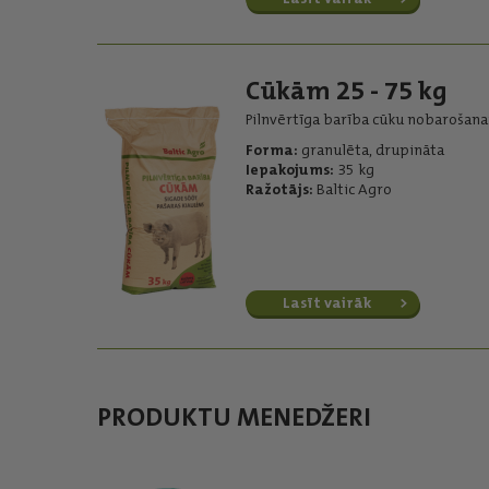
Cūkām 25 - 75 kg
Pilnvērtīga barība cūku nobarošanai
Forma:
granulēta, drupināta
Iepakojums:
35 kg
Ražotājs:
Baltic Agro
Lasīt vairāk
PRODUKTU MENEDŽERI