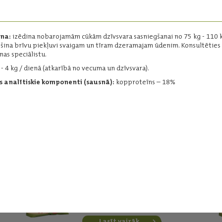
ēdināšanai.
Forma:
miltveida
Iepakojums:
30 kg
ana:
izēdina nobarojamām cūkām dzīvsvara sasniegšanai no 75 kg - 110 k
Ražotājs:
Baltic Agro
šina brīvu piekļuvi svaigam un tīram dzeramajam ūdenim. Konsultēties 
nas speciālistu.
 - 4 kg / dienā (atkarībā no vecuma un dzīvsvara).
 analītiskie komponenti (sausnā):
kopproteīns – 18%
Lasīt vairāk
Sivēnmātēm
"Laktācija"
Pilnvērtīga barība
zīdītājsivēnmātēm.
Forma:
granulēta, drupināta
Iepakojums:
35 kg
Ražotājs:
Baltic Agro
Lasīt vairāk