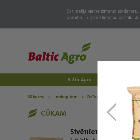
Šī tīmekļa vietne izmanto sīkdatnes. 
darbība. Turpinot lietot šo portālu, 
Baltic Agro
Jaunumi
Zem
Sākums
Lopkopjiem
Dzīvnieku barība
Cū
CŪKĀM
Sivēniem 3 - 12 kg
Pilnvērtīga barība sivēnu