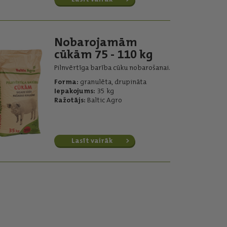
Nobarojamām
cūkām 75 - 110 kg
Pilnvērtīga barība cūku nobarošanai.
Forma:
granulēta, drupināta
Iepakojums:
35 kg
Ražotājs:
Baltic Agro
Lasīt vairāk