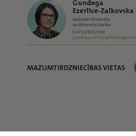
Gundega
Ezerlīce-Zalkovska
Mazumtirdzniecība
un dzīvnieku barība
(+371) 29252319
gundega.ezerlice@balticagrolv.
MAZUMTIRDZNIECĪBAS VIETAS