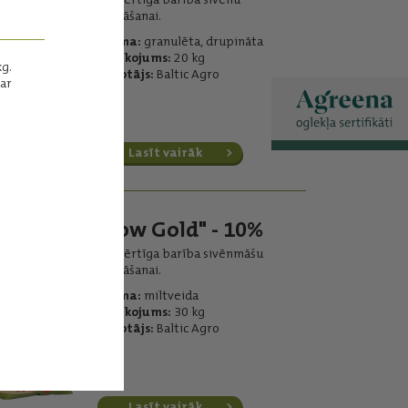
ēdināšanai.
Forma:
granulēta, drupināta
Iepakojums:
20 kg
g.
Ražotājs:
Baltic Agro
ar
Lasīt vairāk
"Sow Gold" - 10%
Pilnvērtīga barība sivēnmāšu
ēdināšanai.
Forma:
miltveida
Iepakojums:
30 kg
Ražotājs:
Baltic Agro
Lasīt vairāk