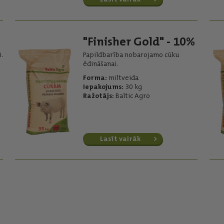
"Finisher Gold" - 10%
.
Papildbarība nobarojamo cūku
ēdināšanai.
Forma:
miltveida
Iepakojums:
30 kg
Ražotājs:
Baltic Agro
Lasīt vairāk