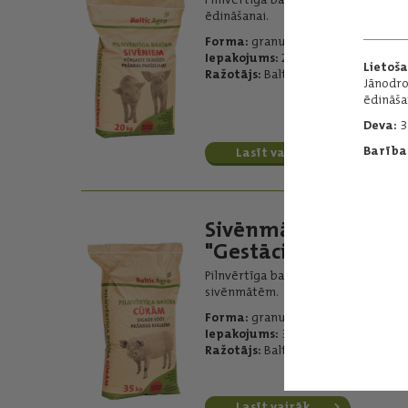
ēdināšanai.
Forma:
granulēta, drupināta
Iepakojums:
20 kg
Lietoš
Ražotājs:
Baltic Agro
Jānodro
ēdināša
Deva:
3
Barības
Lasīt vairāk
Sivēnmātēm
"Gestācija"
Pilnvērtīga barība grūsnām
sivēnmātēm.
Forma:
granulēta, drupināta
Iepakojums:
35 kg
Ražotājs:
Baltic Agro
Lasīt vairāk