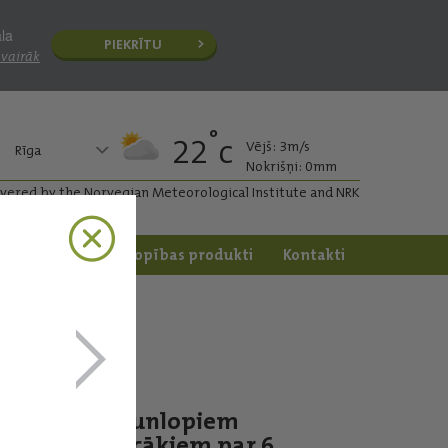
āla
PIEKRĪTU
 vairāk
°
22
c
Vējš: 3m/s
Rīga
Nokrišņi: 0mm
ivered by the Norvegian Meteorological Institute and NRK
apstrāde
Dārzkopības produkti
Kontakti
Jaunlopiem
vecākiem par 6