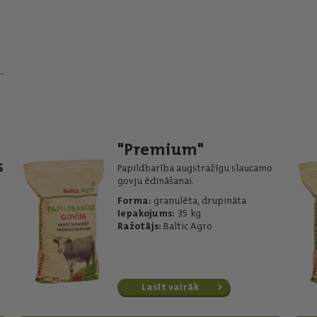
"Premium"
s
Papildbarība augstražīgu slaucamo
govju ēdināšanai.
Forma:
granulēta, drupināta
Iepakojums:
35 kg
Ražotājs:
Baltic Agro
Lasīt vairāk