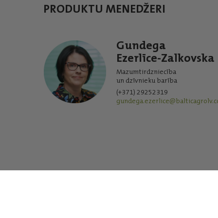
PRODUKTU MENEDŽERI
Gundega
Ezerlīce-Zalkovska
Mazumtirdzniecība
un dzīvnieku barība
(+371) 29252319
gundega.ezerlice@balticagrolv.
SIA “Baltic Agro” iekšējā trauksmes celšanas sistēma