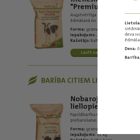
"Premium"
Augstvērtīga papildbarība teļu
ēdināšanā no 3 dienu vecuma
Lietoš
izēdinā
Forma:
granulēta
deva sv
Iepakojums:
20 kg
ēdināša
Ražotājs:
Baltic Agro
Deva:
0,
Lasīt vairāk
Barības
BARĪBA CITIEM LIELLOPIEM
Nobarojamiem
liellopiem
Papildbarība nobarojamo liellopu
piebarošanai.
Forma:
granulēta
Iepakojums:
35 kg