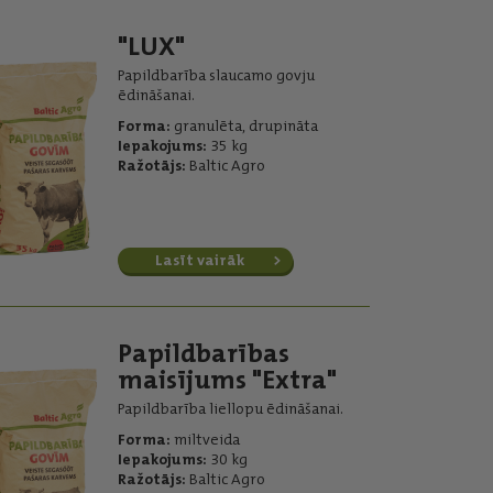
"LUX"
Papildbarība slaucamo govju
ēdināšanai.
Forma:
granulēta, drupināta
Iepakojums:
35 kg
Ražotājs:
Baltic Agro
Lasīt vairāk
Papildbarības
maisījums "Extra"
Papildbarība liellopu ēdināšanai.
Forma:
miltveida
Iepakojums:
30 kg
Ražotājs:
Baltic Agro