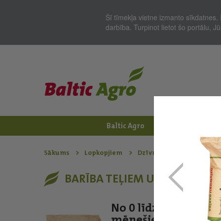
Šī tīmekļa vietne izmanto sīkdatnes. 
darbība. Turpinot lietot šo portālu, 
Baltic Agro
Jaunumi
Zem
Sākums
Lopkopjiem
Dzīvnieku barība - Liell
BARĪBA TEĻIEM UN JAUNLOPI
No 0 līdz 1.5
mēnešiem