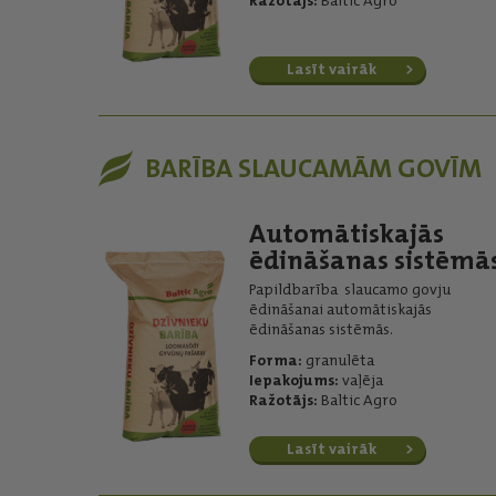
Ražotājs:
Baltic Agro
Lasīt vairāk
BARĪBA SLAUCAMĀM GOVĪM
Automātiskajās
ēdināšanas sistēmā
Papildbarība slaucamo govju
ēdināšanai automātiskajās
ēdināšanas sistēmās.
Forma:
granulēta
Iepakojums:
vaļēja
Ražotājs:
Baltic Agro
Lasīt vairāk