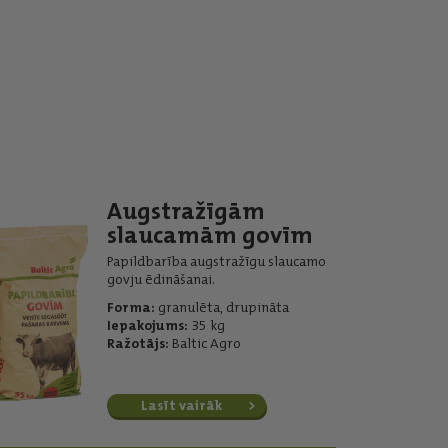
Augstražīgām
slaucamām govīm
Papildbarība augstražīgu slaucamo
govju ēdināšanai.
Forma:
granulēta, drupināta
Iepakojums:
35 kg
Ražotājs:
Baltic Agro
Lasīt vairāk