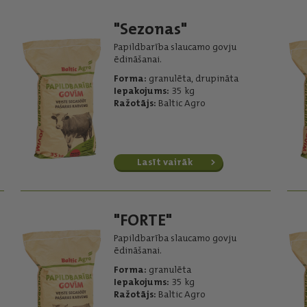
"Sezonas"
Papildbarība slaucamo govju
ēdināšanai.
Forma:
granulēta, drupināta
Iepakojums:
35 kg
Ražotājs:
Baltic Agro
Lasīt vairāk
"FORTE"
Papildbarība slaucamo govju
ēdināšanai.
Forma:
granulēta
Iepakojums:
35 kg
Ražotājs:
Baltic Agro