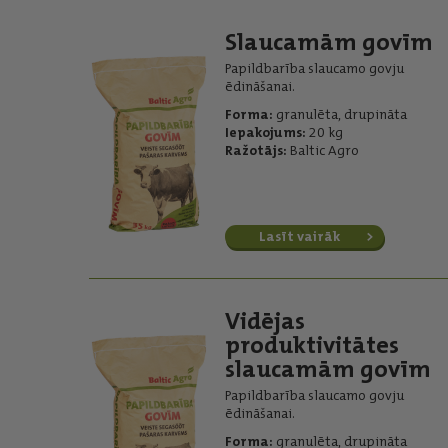
Slaucamām govīm
Papildbarība slaucamo govju
ēdināšanai.
Forma:
granulēta, drupināta
Iepakojums:
20 kg
Ražotājs:
Baltic Agro
Lasīt vairāk
Vidējas
produktivitātes
slaucamām govīm
Papildbarība slaucamo govju
ēdināšanai.
Forma:
granulēta, drupināta