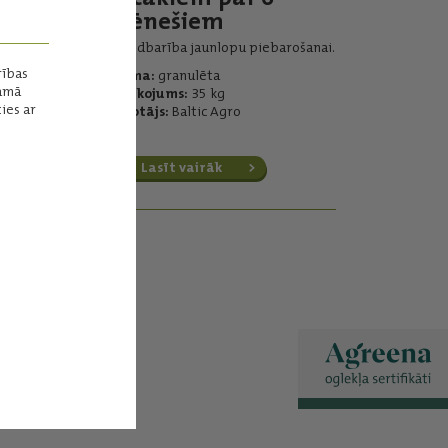
mēnešiem
Papildbarība jaunlopu piebarošanai.
rības
Forma:
granulēta
mamā
Iepakojums:
35 kg
ies ar
Ražotājs:
Baltic Agro
Lasīt vairāk