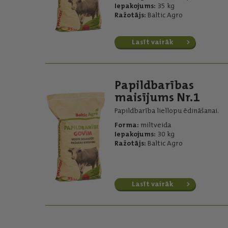
Iepakojums:
35 kg
Ražotājs:
Baltic Agro
Lasīt vairāk
Papildbarības
maisījums Nr.1
Papildbarība liellopu ēdināšanai.
Forma:
miltveida
Iepakojums:
30 kg
Ražotājs:
Baltic Agro
Lasīt vairāk