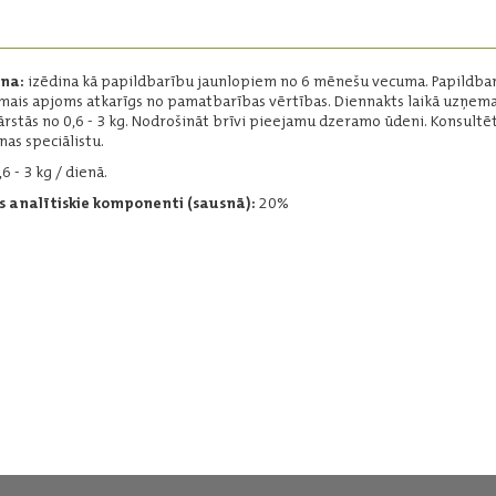
Papildbarība teļu ēdināšanai.
Forma:
granulēta
Iepakojums:
10 kg, 35 kg
ana:
izēdina kā papildbarību jaunlopiem no 6 mēnešu vecuma. Papildba
Ražotājs:
Baltic Agro
mais apjoms atkarīgs no pamatbarības vērtības. Diennakts laikā uzņe
ārstās no 0,6 - 3 kg. Nodrošināt brīvi pieejamu dzeramo ūdeni. Konsultēt
nas speciālistu.
6 - 3 kg / dienā.
Lasīt vairāk
 analītiskie komponenti (sausnā):
20%