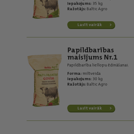
Iepakojums:
35 kg
Ražotājs:
Baltic Agro
Lasīt vairāk
Papildbarības
maisījums Nr.1
Papildbarība liellopu ēdināšanai.
Forma:
miltveida
Iepakojums:
30 kg
Ražotājs:
Baltic Agro
Lasīt vairāk