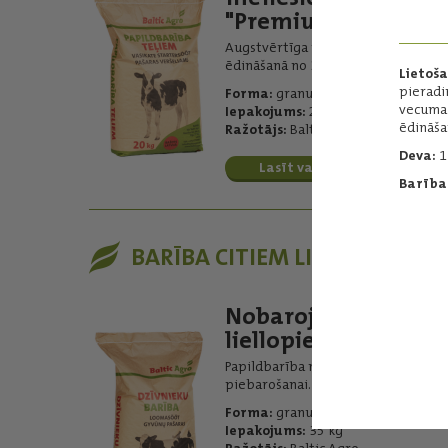
"Premium"
Augstvērtīga papildbarība teļu
ēdināšanā no 3 dienu vecuma
Lietoš
pieradi
Forma:
granulēta
vecuma 
Iepakojums:
20 kg
ēdināša
Ražotājs:
Baltic Agro
Deva:
1
Lasīt vairāk
Barības
BARĪBA CITIEM LIELLOPIEM
Nobarojamiem
liellopiem
Papildbarība nobarojamo liellopu
piebarošanai.
Forma:
granulēta
Iepakojums:
35 kg