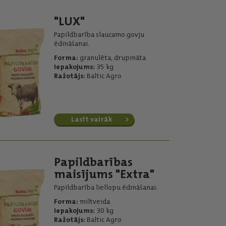
"LUX"
Papildbarība slaucamo govju
ēdināšanai.
Forma:
granulēta, drupināta
Iepakojums:
35 kg
Ražotājs:
Baltic Agro
Lasīt vairāk
Papildbarības
maisījums "Extra"
Papildbarība liellopu ēdināšanai.
Forma:
miltveida
Iepakojums:
30 kg
Ražotājs:
Baltic Agro