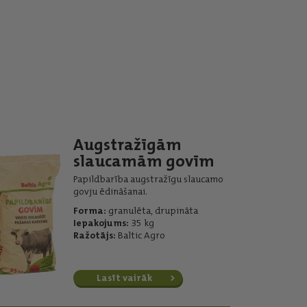
Augstražīgām
slaucamām govīm
Papildbarība augstražīgu slaucamo
govju ēdināšanai.
Forma:
granulēta, drupināta
Iepakojums:
35 kg
Ražotājs:
Baltic Agro
Lasīt vairāk