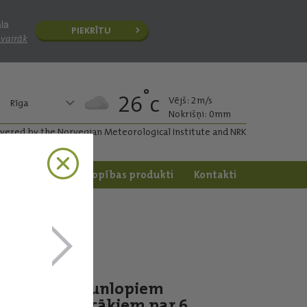
āla
PIEKRĪTU
 vairāk
°
26
c
Vējš: 2m/s
Rīga
Nokrišņi: 0mm
ivered by the Norvegian Meteorological Institute and NRK
apstrāde
Dārzkopības produkti
Kontakti
Jaunlopiem
vecākiem par 6