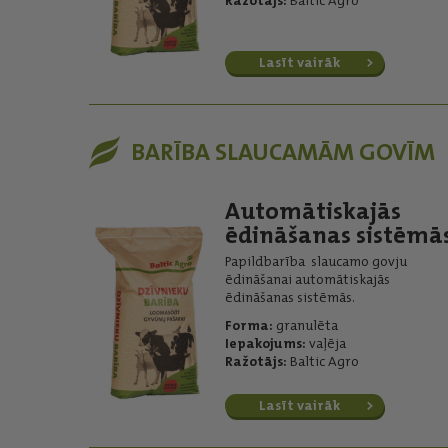
Ražotājs:
Baltic Agro
Lasīt vairāk
BARĪBA SLAUCAMĀM GOVĪM
Automātiskajās
ēdināšanas sistēmā
Papildbarība slaucamo govju
ēdināšanai automātiskajās
ēdināšanas sistēmās.
Forma:
granulēta
Iepakojums:
vaļēja
Ražotājs:
Baltic Agro
Lasīt vairāk