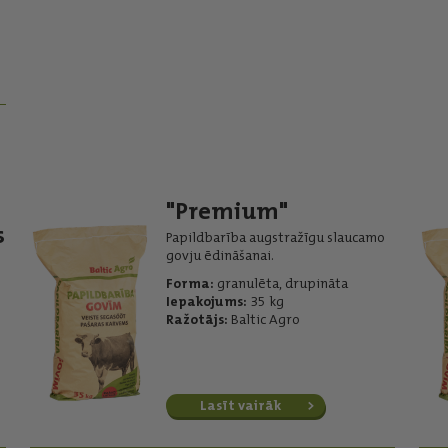
"Premium"
s
Papildbarība augstražīgu slaucamo
govju ēdināšanai.
Forma:
granulēta, drupināta
Iepakojums:
35 kg
Ražotājs:
Baltic Agro
Lasīt vairāk