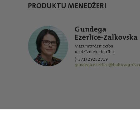
PRODUKTU MENEDŽERI
Gundega
Ezerlīce-Zalkovska
Mazumtirdzniecība
un dzīvnieku barība
(+371) 29252319
gundega.ezerlice@balticagrolv.
SIA “Baltic Agro” iekšējā trauksmes celšanas sistēma