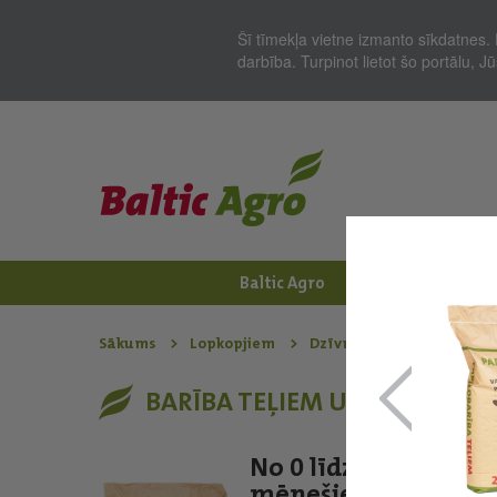
Šī tīmekļa vietne izmanto sīkdatnes. 
darbība. Turpinot lietot šo portālu, 
Baltic Agro
Jaunumi
Zem
Sākums
Lopkopjiem
Dzīvnieku barība - Liell
BARĪBA TEĻIEM UN JAUNLOPI
No 0 līdz 1.5
mēnešiem