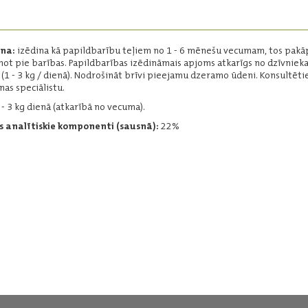
Papildbarība teļu ēdināšanai.
Forma:
granulēta
Iepakojums:
10 kg, 35 kg
ana:
izēdina kā papildbarību teļiem no 1 - 6 mēnešu vecumam, tos pakā
Ražotājs:
Baltic Agro
not pie barības. Papildbarības izēdināmais apjoms atkarīgs no dzīvniek
(1 - 3 kg / dienā). Nodrošināt brīvi pieejamu dzeramo ūdeni. Konsultētie
nas speciālistu.
 - 3 kg dienā (atkarībā no vecuma).
Lasīt vairāk
 analītiskie komponenti (sausnā):
22%