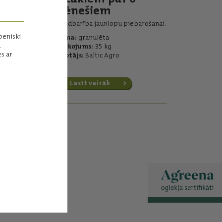
mēnešiem
Papildbarība jaunlopu piebarošanai.
peniski
Forma:
granulēta
a
Iepakojums:
35 kg
s ar
Ražotājs:
Baltic Agro
Lasīt vairāk