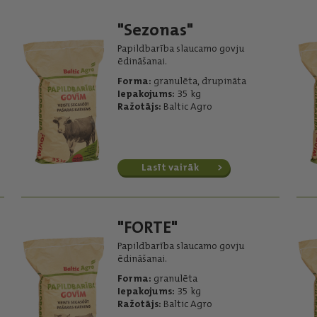
"Sezonas"
Papildbarība slaucamo govju
ēdināšanai.
Forma:
granulēta, drupināta
Iepakojums:
35 kg
Ražotājs:
Baltic Agro
Lasīt vairāk
"FORTE"
Papildbarība slaucamo govju
ēdināšanai.
Forma:
granulēta
Iepakojums:
35 kg
Ražotājs:
Baltic Agro