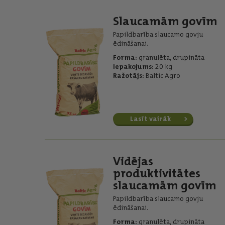
Slaucamām govīm
Papildbarība slaucamo govju
ēdināšanai.
Forma:
granulēta, drupināta
Iepakojums:
20 kg
Ražotājs:
Baltic Agro
Lasīt vairāk
Vidējas
produktivitātes
slaucamām govīm
Papildbarība slaucamo govju
ēdināšanai.
Forma:
granulēta, drupināta