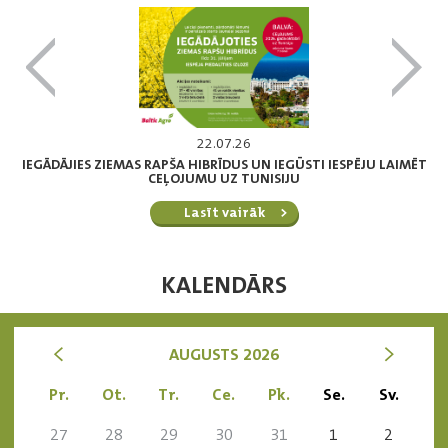
22.07.26
IEGĀDĀJIES ZIEMAS RAPŠA HIBRĪDUS UN IEGŪSTI IESPĒJU LAIMĒT
CEĻOJUMU UZ TUNISIJU
Lasīt vairāk
KALENDĀRS
<
>
AUGUSTS 2026
Pr.
Ot.
Tr.
Ce.
Pk.
Se.
Sv.
27
28
29
30
31
1
2