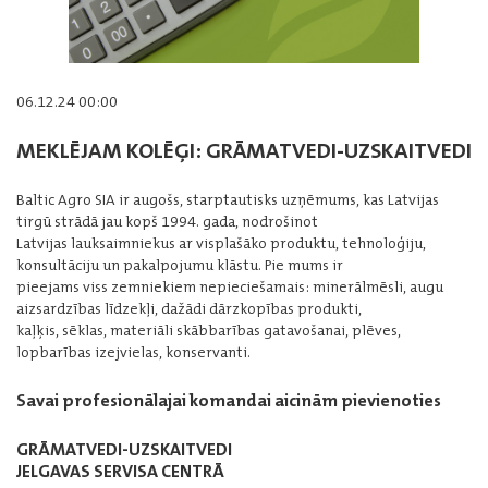
06.12.24 00:00
MEKLĒJAM KOLĒĢI: GRĀMATVEDI-UZSKAITVEDI
Baltic Agro SIA ir augošs, starptautisks uzņēmums, kas Latvijas
tirgū strādā jau kopš 1994. gada, nodrošinot
Latvijas lauksaimniekus ar visplašāko produktu, tehnoloģiju,
konsultāciju un pakalpojumu klāstu. Pie mums ir
pieejams viss zemniekiem nepieciešamais: minerālmēsli, augu
aizsardzības līdzekļi, dažādi dārzkopības produkti,
kaļķis, sēklas, materiāli skābbarības gatavošanai, plēves,
lopbarības izejvielas, konservanti.
Savai profesionālajai komandai aicinām pievienoties
GRĀMATVEDI-UZSKAITVEDI
JELGAVAS SERVISA CENTRĀ