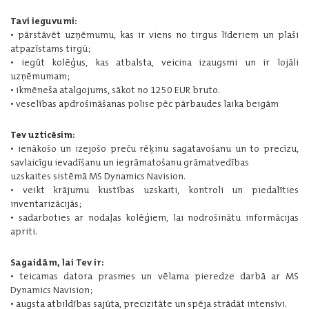
Tavi ieguvumi:
• pārstāvēt uzņēmumu, kas ir viens no tirgus līderiem un plaši
atpazīstams tirgū;
• iegūt kolēģus, kas atbalsta, veicina izaugsmi un ir lojāli
uzņēmumam;
• ikmēneša atalgojums, sākot no 1250 EUR bruto.
• veselības apdrošināšanas polise pēc pārbaudes laika beigām
Tev uzticēsim:
• ienākošo un izejošo preču rēķinu sagatavošanu un to precīzu,
savlaicīgu ievadīšanu un iegrāmatošanu grāmatvedības
uzskaites sistēmā MS Dynamics Navision.
• veikt krājumu kustības uzskaiti, kontroli un piedalīties
inventarizācijās;
• sadarboties ar nodaļas kolēģiem, lai nodrošinātu informācijas
apriti.
Sagaidām, lai Tev ir:
• teicamas datora prasmes un vēlama pieredze darbā ar MS
Dynamics Navision;
• augsta atbildības sajūta, precizitāte un spēja strādāt intensīvi.