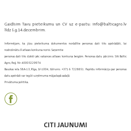
Gaidīsim Tavu pieteikumu un CV uz e-pastu: info@balticagro.lv
līdz š.g.14.decembrim.
Informējam, ka jūsu pieteikuma dokumentos norādītie personas dati tiks apstrādāti, lai
nodrošinātu šī atlases konkursa norisi. Saņemtie
personas dati tiks dzēsti pēc vakances atlases konkursa beigām. Personas datu pārzinis: SIA Baltic
Agro, Reģ. Nr. 40003229974
Bauskas iela 58A-13, Rīga, LV-1004, tālrunis: +371 6 7228851. Papildu informāciju par personas
datu apstrādi var iegūt uzņēmuma mājaslapā sadaļā
Privātuma politika.
CITI JAUNUMI