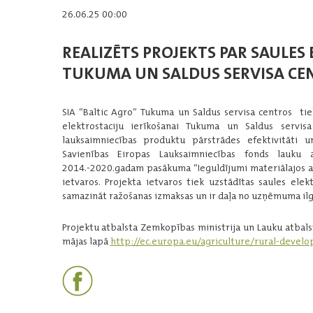
26.06.25 00:00
REALIZĒTS PROJEKTS PAR SAULES
TUKUMA UN SALDUS SERVISA CE
SIA “Baltic Agro” Tukuma un Saldus servisa centros tie
elektrostaciju ierīkošanai Tukuma un Saldus servis
lauksaimniecības produktu pārstrādes efektivitāti u
Savienības Eiropas Lauksaimniecības fonds lauku a
2014.-2020.gadam pasākuma “Ieguldījumi materiālajos a
ietvaros. Projekta ietvaros tiek uzstādītas saules ele
samazināt ražošanas izmaksas un ir daļa no uzņēmuma il
Projektu atbalsta Zemkopības ministrija un Lauku atbals
mājas lapā
http://ec.europa.eu/agriculture/rural-deve