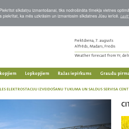
Piekrītot sīkdatņu izmantošanai, tiks nodrošināta tīmekļa vietnes optim
Jūs piekrītat, ka mēs uzkrāsim un izmantosim sīkdatnes Jūsu ierīcē.
Lasīt
Piektdiena, 7. augusts
Alfrēds, Madars, Fredis
Weather forecast from Yr, del
kopjiem
Lopkopjiem
Ražas iepirkums
Graudu pirm
ULES ELEKTROSTACIJU IZVEIDOŠANU TUKUMA UN SALDUS SERVISA CEN
CI