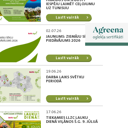
IESPĒJU LAIMĒT CEĻOJUMU
UZ TUNISIJU
Lasīt vairāk
02.07.26
JAUNUMS: ZIEMĀJU SĒKLU
PIEDĀVĀJUMS 2026
Lasīt vairāk
19.06.26
DARBA LAIKS SVĒTKU
PERIODĀ
Lasīt vairāk
17.06.26
TIEKAMIES LLZC LAUKU
DIENĀ VIĻĀNOS Š.G. 9. JŪLIJĀ