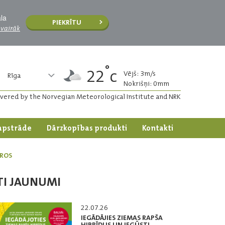
āla
PIEKRĪTU
 vairāk
°
22
c
Vējš: 3m/s
Rīga
Nokrišņi: 0mm
ivered by the Norvegian Meteorological Institute and NRK
apstrāde
Dārzkopības produkti
Kontakti
TROS
TI JAUNUMI
22.07.26
IEGĀDĀJIES ZIEMAS RAPŠA
HIBRĪDUS UN IEGŪSTI