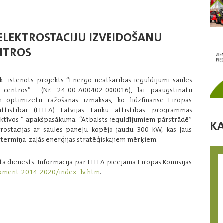
 ELEKTROSTACIJU IZVEIDOŠANU
NTROS
k īstenots projekts “Energo neatkarības ieguldījumi saules
a centros” (Nr. 24-00-A00402-000016), lai paaugstinātu
n optimizētu ražošanas izmaksas, ko līdzfinansē Eiropas
ttīstībai (ELFLA) Latvijas Lauku attīstības programmas
ktīvos “ apakšpasākuma “Atbalsts ieguldījumiem pārstrādē”
K
ktrostacijas ar saules paneļu kopējo jaudu 300 kW, kas ļaus
gtermiņa zaļās enerģijas stratēģiskajiem mērķiem.
ta dienests. Informācija par ELFLA pieejama Eiropas Komisijas
lopment-2014-2020/index_lv.htm
.