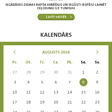
IEGĀDĀJIES ZIEMAS RAPŠA HIBRĪDUS UN IEGŪSTI IESPĒJU LAIMĒT
CEĻOJUMU UZ TUNISIJU
Lasīt vairāk
KALENDĀRS
<
>
AUGUSTS 2026
Pr.
Ot.
Tr.
Ce.
Pk.
Se.
Sv.
27
28
29
30
31
1
2
3
4
5
6
7
8
9
10
11
12
13
14
15
16
17
18
19
20
21
22
23