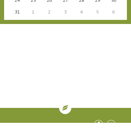
24
25
26
27
28
29
30
31
1
2
3
4
5
6
| oglekļa sertifikāti