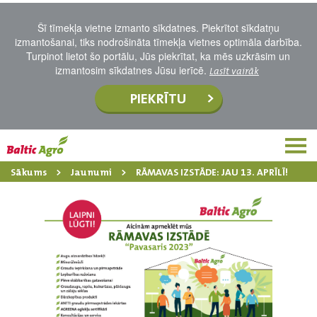
Šī tīmekļa vietne izmanto sīkdatnes. Piekrītot sīkdatņu
izmantošanai, tiks nodrošināta tīmekļa vietnes optimāla darbība.
Turpinot lietot šo portālu, Jūs piekrītat, ka mēs uzkrāsim un
izmantosim sīkdatnes Jūsu ierīcē.
Lasīt vairāk
PIEKRĪTU
Sākums
Jaunumi
RĀMAVAS IZSTĀDE: JAU 13. APRĪLĪ!