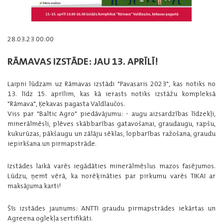
28.03.23 00:00
RĀMAVAS IZSTĀDE: JAU 13. APRĪLĪ!
Laipni lūdzam uz Rāmavas izstādi "Pavasaris 2023", kas notiks no
13. līdz 15. aprīlim, kas kā ierasts notiks izstāžu kompleksā
"Rāmava", Ķekavas pagasta Valdlaučos.
Viss par "Baltic Agro" piedāvājumu: - augu aizsardzības līdzekļi,
minerālmēsli, plēves skābbarības gatavošanai, graudaugu, rapšu,
kukurūzas, pākšaugu un zālāju sēklas, lopbarības ražošana, graudu
iepirkšana un pirmapstrāde.
Izstādes laikā varēs iegādāties minerālmēslus mazos fasējumos.
Lūdzu, ņemt vērā, ka norēķināties par pirkumu varēs TIKAI ar
maksājuma karti!
Šīs izstādes jaunums: ANTTI graudu pirmapstrādes iekārtas un
Agreena oglekļa sertifikāti.