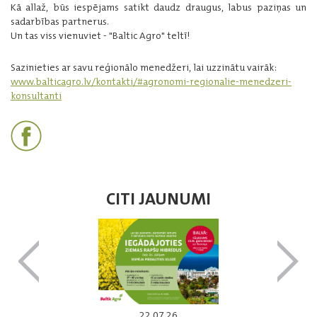
Kā allaž, būs iespējams satikt daudz draugus, labus paziņas un
sadarbības partnerus.
Un tas viss vienuviet - "Baltic Agro" teltī!
Sazinieties ar savu reģionālo menedžeri, lai uzzinātu vairāk:
www.balticagro.lv/kontakti/#agronomi-regionalie-menedzeri-
konsultanti
CITI JAUNUMI
22.07.26