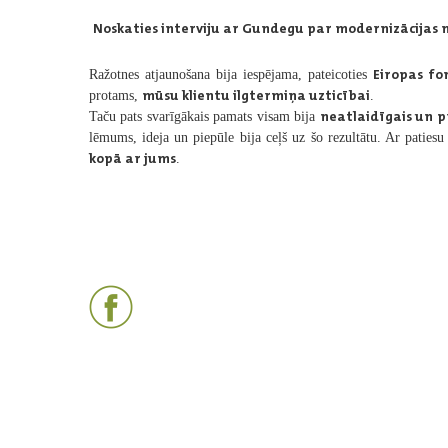
Noskaties interviju ar Gundegu par modernizācijas 
Eiropas f
Ražotnes atjaunošana bija iespējama, pateicoties
mūsu klientu ilgtermiņa uzticībai
protams,
.
neatlaidīgais un p
Taču pats svarīgākais pamats visam bija
lēmums, ideja un piepūle bija ceļš uz šo rezultātu. Ar patie
kopā ar jums
.