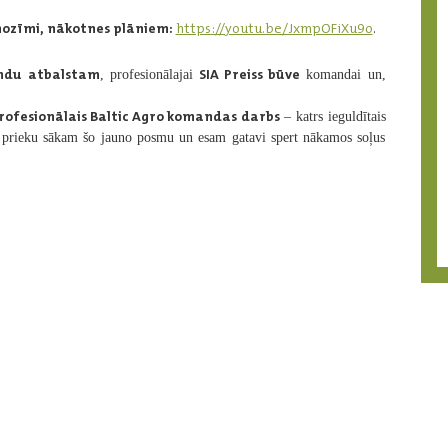
nozīmi, nākotnes plāniem:
https://youtu.be/JxmpOFiXu9o
.
ondu atbalstam
SIA
Preiss būve
, profesionālajai
komandai un,
rofesionālais Baltic Agro komandas darbs
– katrs ieguldītais
su prieku sākam šo jauno posmu un esam gatavi spert nākamos soļus