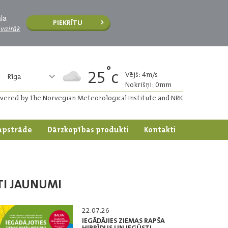
āla
PIEKRĪTU
 vairāk
°
25
c
Vējš: 4m/s
Rīga
Nokrišņi: 0mm
ivered by the Norvegian Meteorological Institute and NRK
apstrāde
Dārzkopības produkti
Kontakti
TI JAUNUMI
22.07.26
IEGĀDĀJIES ZIEMAS RAPŠA
HIBRĪDUS UN IEGŪSTI