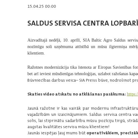
15.04.25 00:00
SALDUS SERVISA CENTRA LOPBAR
Aizvadītajā nedēļā, 10. aprīlī, SIA
Baltic Agro
Saldus servisa
nozīmīgu soli uzņēmuma attīstībā un mūsu ilgtermiņa mērķ
klientiem.
Ražotnes modernizācija tika īstenota ar
Eiropas Savienības fo
bet arī ieviest mūsdienīgas tehnoloģijas, uzlabot ražošanas kapac
Būvniecības darbus veica– SIA
Preiss būve
, nodrošinot pr
Skaties video atskatu no atklāšanas pasākuma:
https
Jaunā ražotne ir kas vairāk par modernu infrastruktū
vajadzībām un izaicinājumiem. Saldus servisa centra va
solis, lai stiprinātu sadarbību mūsu pozīciju tirgū, str
augstas kvalitātes servisu mūsu klientiem!
Jaunās iespējas ļauj mums būt
operatīvākiem, precīzā