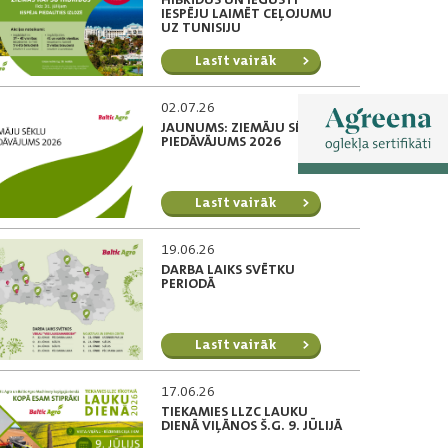
IESPĒJU LAIMĒT CEĻOJUMU
UZ TUNISIJU
Lasīt vairāk
02.07.26
JAUNUMS: ZIEMĀJU SĒKLU
PIEDĀVĀJUMS 2026
Lasīt vairāk
19.06.26
DARBA LAIKS SVĒTKU
PERIODĀ
Lasīt vairāk
17.06.26
TIEKAMIES LLZC LAUKU
DIENĀ VIĻĀNOS Š.G. 9. JŪLIJĀ