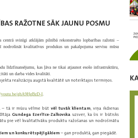
ĪBAS RAŽOTNE SĀK JAUNU POSMU
 centrā svinīgi atklājām pilnībā rekonstruēto lopbarības ražotni –
ī nodrošināt kvalitatīvus produkus un pakalpojuma servisu mūsu
ndu līdzfinansējumu
, kas ļāva ne tikai atjaunot esošo infrastruktūru,
itāti un darba vides kvalitāti.
K
ojekta realizāciju augstā kvalitātē un noteiktajos termiņos.
.
://youtu.be/ghA9HgBzD-I
ru – tā ir mūsu vēlme būt
vēl tuvāk klientam
, viņa ikdienas
dītāja
Gundega Ezerlīce-Zalkovska
uzsver, ka šis ir būtisks
ādātu pie vēl kvalitatīvāku produktu ražošanas un nodrošinātu
kiem un konkurētspējīgākiem
– gan produktā, gan piegādē.