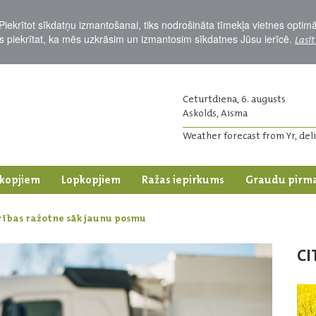
Piekrītot sīkdatņu izmantošanai, tiks nodrošināta tīmekļa vietnes optim
Jūs piekrītat, ka mēs uzkrāsim un izmantosim sīkdatnes Jūsu ierīcē.
Lasīt
Ceturtdiena, 6. augusts
Askolds, Aisma
Weather forecast from Yr, del
kopjiem
Lopkopjiem
Ražas iepirkums
Graudu pirm
arības ražotne sāk jaunu posmu
CI