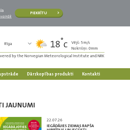
āla
PIEKRĪTU
 vairāk
°
18
c
Vējš: 5m/s
Rīga
Nokrišņi: 0mm
ivered by the Norvegian Meteorological Institute and NRK
apstrāde
Dārzkopības produkti
Kontakti
TI JAUNUMI
22.07.26
IEGĀDĀJIES ZIEMAS RAPŠA
HIBRĪDUS UN IEGŪSTI