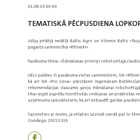
01.08.19 09:00
TEMATISKĀ PĒCPUSDIENA LOPKOPJ
Jūlija pēdējā nedēļā Baltic Agro un Vilomix Baltic rī
pagasta saimniecībā «Rītnieki».
Pasākuma tēma: «Ēdināšanas principi robotizētajā slaukš
LIELS paldies šī pasākuma vietas saimniekiem, SIA «Rītnie
kā arī SIA «Pro Ceva» pārstāvim Ingemāram Butkēvičam 
rekomendācijas slaucamo govju ēdināšanai robotizētajā
tikai iegūt papildu teorētiskās zināšanas un praktiskās re
uzņēmumu speciālistiem, kā arī nobaudīt gardas pusdien
Sazinieties ar mums, ja vēlaties uzzināt vairāk par šo tē
Gundega: 29252319