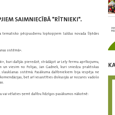
IEM SAIMNIECĪBĀ "RĪTNIEKI".
koja tematisko pēcpusdienu lopkopjiem Saldus novada Šķēdes
anas sistēmā».
ki», kuri dalījās pieredzē, strādājot ar Lely fermu aprīkojumu,
K
un viesim no Polijas, Jan Gadnek, kuri sniedza praktiskas
 slaukšanas sistēmā. Pasākuma dalībniekiem bija iespēja ne
komendācijas, bet arī iesaistīties diskusijās ar nozares vadošo
as.
mu vai vēlaties ņemt dalību līdzīgos pasākumos nākotnē: