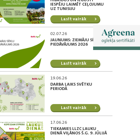
IESPĒJU LAIMĒT CEĻOJUMU
UZ TUNISIJU
Lasīt vairāk
02.07.26
JAUNUMS: ZIEMĀJU SĒKLU
PIEDĀVĀJUMS 2026
Lasīt vairāk
19.06.26
DARBA LAIKS SVĒTKU
PERIODĀ
Lasīt vairāk
17.06.26
TIEKAMIES LLZC LAUKU
DIENĀ VIĻĀNOS Š.G. 9. JŪLIJĀ