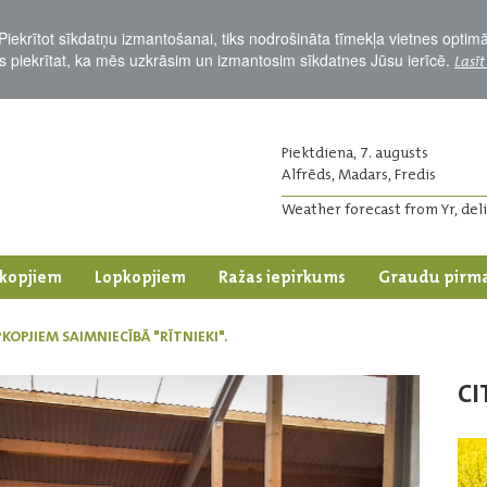
Piekrītot sīkdatņu izmantošanai, tiks nodrošināta tīmekļa vietnes optim
Jūs piekrītat, ka mēs uzkrāsim un izmantosim sīkdatnes Jūsu ierīcē.
Lasīt
Piektdiena, 7. augusts
Alfrēds, Madars, Fredis
Weather forecast from Yr, del
kopjiem
Lopkopjiem
Ražas iepirkums
Graudu pirm
OPJIEM SAIMNIECĪBĀ "RĪTNIEKI".
CI