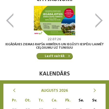
22.07.26
IEGĀDĀJIES ZIEMAS RAPŠA HIBRĪDUS UN IEGŪSTI IESPĒJU LAIMĒT
CEĻOJUMU UZ TUNISIJU
Lasīt vairāk
KALENDĀRS
<
>
AUGUSTS 2026
Pr.
Ot.
Tr.
Ce.
Pk.
Se.
Sv.