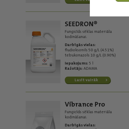
SEEDRON®
Fungicīds sēklas materiāla
kodināšanai.
Darbīgās vielas:
fludioksonils 50 g/L (4.51%)
tebukonazols 10 g/L (0.90%)
Iepakojums:
5 l
Ražotājs:
ADAMA
Lasīt vairāk
Vibrance Pro
Fungicīds sēklas materiāla
kodināšanai.
Darbīgās vielas: