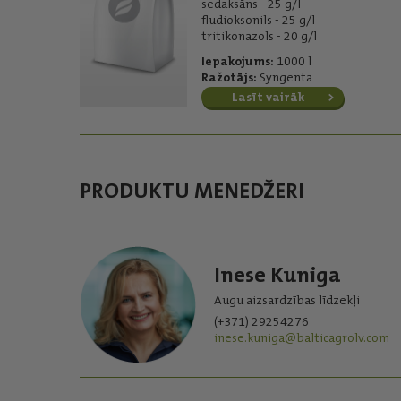
sedaksāns - 25 g/l
fludioksonils - 25 g/l
tritikonazols - 20 g/l
Iepakojums:
1000 l
Ražotājs:
Syngenta
Lasīt vairāk
PRODUKTU MENEDŽERI
Inese Kuniga
Augu aizsardzības līdzekļi
(+371) 29254276
inese.kuniga@balticagrolv.com