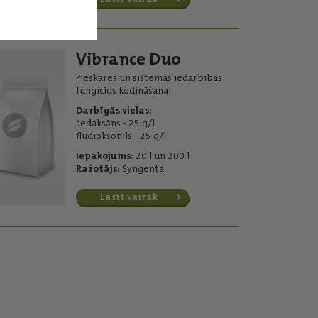
Vibrance Duo
Pieskares un sistēmas iedarbības
fungicīds kodināšanai.
Darbīgās vielas:
sedaksāns - 25 g/l
fludioksonils - 25 g/l
Iepakojums:
20 l un 200 l
Ražotājs:
Syngenta
Lasīt vairāk