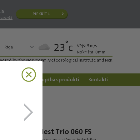
āla
PIEKRĪTU
 vairāk
°
23
c
Vējš: 5m/s
Rīga
Nokrišņi: 0mm
ivered by the Norvegian Meteorological Institute and NRK
apstrāde
Dārzkopības produkti
Kontakti
Celest Trio 060 FS
Pieskares un sistēmas iedarbība.