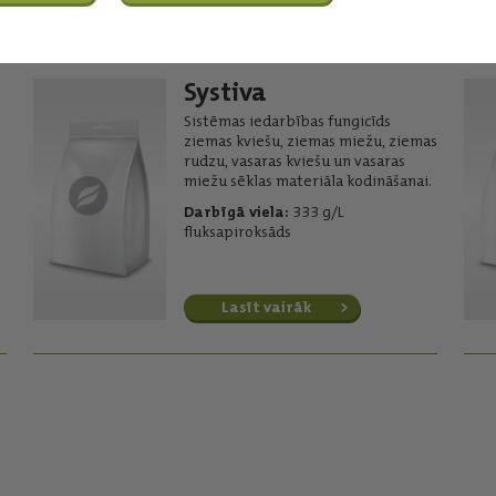
Systiva
Sistēmas iedarbības fungicīds
ziemas kviešu, ziemas miežu, ziemas
rudzu, vasaras kviešu un vasaras
miežu sēklas materiāla kodināšanai.
Darbīgā viela:
333 g/L
fluksapiroksāds
Lasīt vairāk