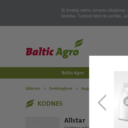
Šī tīmekļa vietne izmanto sīkdatnes. 
darbība. Turpinot lietot šo portālu, 
Baltic Agro
Jaunumi
Zem
Sākums
Zemkopjiem
Augu aizsardzības līdzekļ
KODNES
Allstar
Sistēmas iedarbības fungicīds un