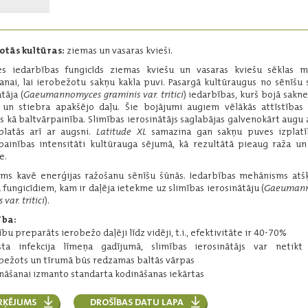
Darbīgās vielas:
protiokonazols - 50 g/l
tebukonazols - 10 g/l
otās kultūras:
ziemas un vasaras kvieši.
fludioksonils - 37,5 g/l
es iedarbības fungicīds ziemas kviešu un vasaras kviešu sēklas m
Iepakojums:
5 l, 50 l
anai, lai ierobežotu sakņu kakla puvi. Pasargā kultūraugus no sēnīšu 
Ražotājs:
Bayer
tāja (
Gaeumannomyces graminis var. tritici
) iedarbības, kurš bojā sakne
 un stiebra apakšējo daļu. Šie bojājumi augiem vēlākās attīstības 
Lasīt vairāk
s kā baltvārpainība. Slimības ierosinātājs saglabājas galvenokārt augu a
platās arī ar augsni.
Latitude XL
samazina gan sakņu puves izplatī
painības intensitāti kultūrauga sējumā, kā rezultātā pieaug raža u
e.
Latitude XL
fams kavē enerģijas ražošanu sēnīšu šūnās. Iedarbības mehānisms atš
u fungicīdiem, kam ir daļēja ietekme uz slimības ierosinātāju (
Gaeuman
.
Fungicīds sēklas materiāla
var. tritici
).
kodināšanai.
ība:
Darbīgās vielas:
ību preparāts ierobežo daļēji līdz vidēji, t.i., efektivitāte ir 40-70%
siltiofams - 125 g/l
ta infekcija līmeņa gadījumā, slimības ierosinātājs var netikt 
Iepakojums:
25 l
bežots un tīrumā būs redzamas baltās vārpas
Ražotājs:
Certis Belchim B.V.
nāšanai izmanto standarta kodināšanas iekārtas
RĶĒJUMS
DROŠĪBAS DATU LAPA
Lasīt vairāk