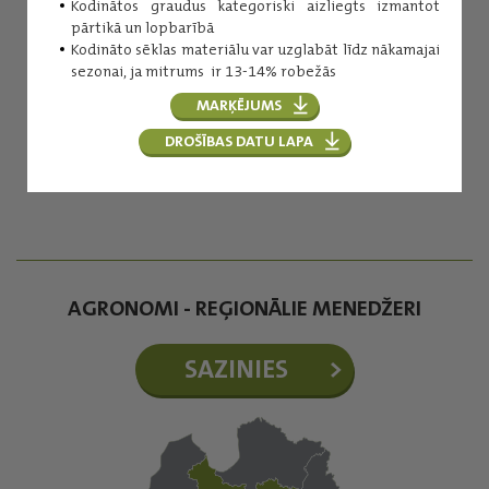
Kodinātos graudus kategoriski aizliegts izmantot
pārtikā un lopbarībā
Kodināto sēklas materiālu var uzglabāt līdz nākamajai
sezonai, ja mitrums ir 13-14% robežās
Inese Kuniga
MARĶĒJUMS
Augu aizsardzības līdzekļi
DROŠĪBAS DATU LAPA
(+371) 29254276
inese.kuniga@balticagrolv.com
AGRONOMI - REĢIONĀLIE MENEDŽERI
SAZINIES