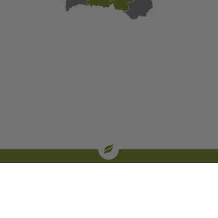
| oglekļa sertifikāti
SIA “Baltic Agro” iekšējā trauksmes celšanas sistēma
Privātuma politika
|
Dāvanu kartes