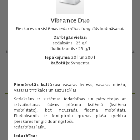
Vibrance Duo
Pieskares un sistēmas iedarbības fungicīds kodināšanai.
Darbīgās vielas:
Allstar
sedaksāns - 25 g/l
fludioksonils - 25 g/l
Sistēmas iedarbības fungicīds un kodne melnā kraupja, sudrabotā
kraupja un antraknozes ierobežošanai kartupeļu stādījumos.
Iepakojums:
20 l un 200 l
Ražotājs:
Syngenta
Darbīgā viela:
300 g/l fluksapiroksāds
Lasīt vairāk
Piemērotās kultūras:
vasaras kviešu, vasaras miežu,
vasaras tritikāles un auzu sēklas.
Sedaksāns ir sistēmas iedarbības un pārvietojas ar
iztvaikošanas ūdens plūsmu ksilēmā (ksilēma
mobilitāte), bet neuzrāda floēma mobilitāti.
PRODUKTU MENEDŽERI
Fludioksonils ir fenilpirolu grupas plaša spektra
pieskares fungicīds ar ilgstošu
iedarbības laiku.
Iedarbība: