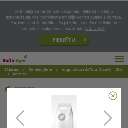
Šī tīmekļa vietne izmanto sīkdatnes. Piekrītot sīkdatņu
izmantošanai, tiks nodrošināta tīmekļa vietnes optimāla darbība.
Turpinot lietot šo portālu, Jūs piekrītat, ka mēs uzkrāsim un
izmantosim sīkdatnes Jūsu ierīcē.
Lasīt vairāk
PIEKRĪTU
Sākums
Zemkopjiem
Augu aizsardzības līdzekļi - Citi
Kodnes
KODNES