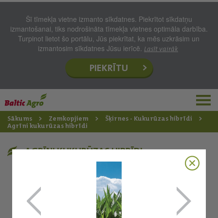
Šī tīmekļa vietne izmanto sīkdatnes. Piekrītot sīkdatņu
izmantošanai, tiks nodrošināta tīmekļa vietnes optimāla darbība.
Turpinot lietot šo portālu, Jūs piekrītat, ka mēs uzkrāsim un
izmantosim sīkdatnes Jūsu ierīcē.
Lasīt vairāk
PIEKRĪTU
Sākums
Zemkopjiem
Šķirnes - Kukurūzas hibrīdi
Agrīni kukurūzas hibrīdi
AGRĪNI KUKURŪZAS HIBRĪDI