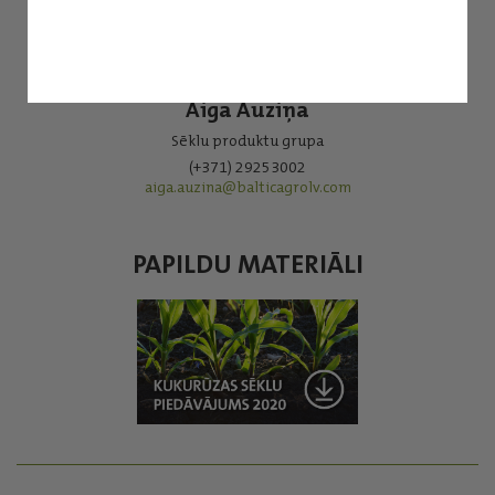
Aiga Auziņa
Sēklu produktu grupa
(+371) 29253002
aiga.auzina@balticagrolv.com
PAPILDU MATERIĀLI