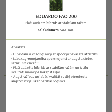
EDUARDO FAO 200
Plaši audzēts hibrīds ar stabilām ražām
Selekcionārs:
SAATBAU
FLYNT
FAO 110
Izteikti agrīns kukurūzas hibrīds
Apraksts
• Hibrīdam ir veselīgi augi ar spēcīgu pavasara attīstību.
Selekcionārs:
SAATEN UNION
• Laba sagremojamība apvienojumā ar augstu cietes
saturu un enerģiju.
• Plaši audzēts hibrīds ar stabilām ražām un izcilu
Lasīt vairāk
kvalitāti mainīgos laikapstākļos.
• Augstražības un labās kvalitātes dēļ piemērots
augstvērtīgai skābbarības ieguvei.
PRODUKTU MENEDŽERI