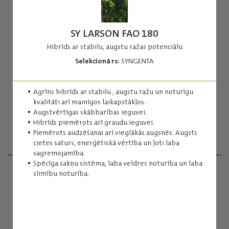
SY LARSON FAO 180
Hibrīds ar stabilu, augstu ražas potenciālu
Selekcionārs:
SYNGENTA
FLYNT
FAO 110
Agrīns hibrīds ar stabilu , augstu ražu un noturīgu
Izteikti agrīns kukurūzas hibrīds
kvalitāti arī mainīgos laikapstākļos.
Selekcionārs:
SAATEN UNION
Augstvērtīgas skābbarības ieguvei.
Hibrīds piemērots arī graudu ieguvei.
Piemērots audzēšanai arī vieglākās augsnēs. Augsts
Lasīt vairāk
cietes saturs, enerģētiskā vērtība un ļoti laba
sagremojamība.
Spēcīga sakņu sistēma, laba veldres noturība un laba
slimību noturība.
PRODUKTU MENEDŽERI