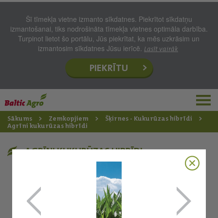
Šī tīmekļa vietne izmanto sīkdatnes. Piekrītot sīkdatņu
izmantošanai, tiks nodrošināta tīmekļa vietnes optimāla darbība.
Turpinot lietot šo portālu, Jūs piekrītat, ka mēs uzkrāsim un
izmantosim sīkdatnes Jūsu ierīcē.
Lasīt vairāk
PIEKRĪTU
Sākums
Zemkopjiem
Šķirnes - Kukurūzas hibrīdi
Agrīni kukurūzas hibrīdi
AGRĪNI KUKURŪZAS HIBRĪDI