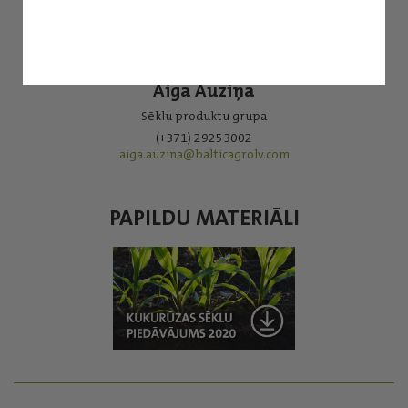
Aiga Auziņa
Sēklu produktu grupa
(+371) 29253002
aiga.auzina@balticagrolv.com
PAPILDU MATERIĀLI