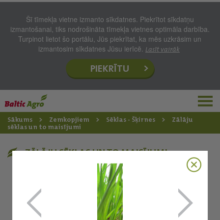
Šī tīmekļa vietne izmanto sīkdatnes. Piekrītot sīkdatņu
izmantošanai, tiks nodrošināta tīmekļa vietnes optimāla darbība.
Turpinot lietot šo portālu, Jūs piekrītat, ka mēs uzkrāsim un
izmantosim sīkdatnes Jūsu ierīcē.
Lasīt vairāk
PIEKRĪTU
Sākums
Zemkopjiem
Sēklas - Šķirnes
Zālāju
sēklas un to maisījumi
ZĀLĀJU SĒKLAS UN TO MAISĪJUMI