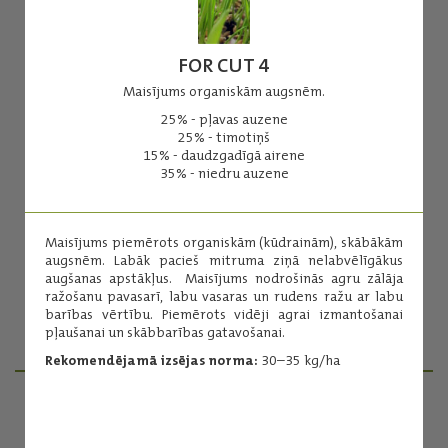
FOR CUT 4
Maisījums organiskām augsnēm.
25% - pļavas auzene
FOR ALL
25% - timotiņš
15% - daudzgadīgā airene
Universāls maisījums dažāda tipa augsnēm.
35% - niedru auzene
15% - sarkanais āboliņš
10% - baltais āboliņš
20% - timotiņš
Maisījums piemērots organiskām (kūdrainām), skābākām
35% - daudzgadīgā airene
augsnēm. Labāk pacieš mitruma ziņā nelabvēlīgākus
10% - pļavas auzene
augšanas apstākļus. Maisījums nodrošinās agru zālāja
10% - pļavas skarene
ražošanu pavasarī, labu vasaras un rudens ražu ar labu
barības vērtību. Piemērots vidēji agrai izmantošanai
pļaušanai un skābbarības gatavošanai.
Lasīt vairāk
Rekomendējamā izsējas norma:
30–35 kg/ha
PRODUKTU MENEDŽERI