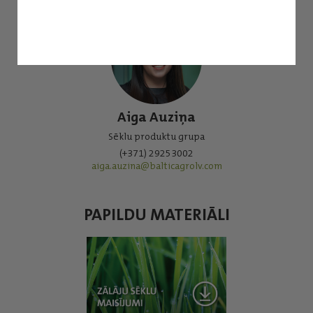
Aiga Auziņa
Sēklu produktu grupa
(+371) 29253002
aiga.auzina@balticagrolv.com
PAPILDU MATERIĀLI