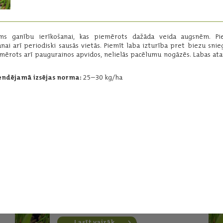
40% - niedru auzene
15% - sarkanais āboliņš
5% - baltais āboliņš
ums ganību ierīkošanai, kas piemērots dažāda veida augsnēm. Pi
30% - daudzgadīgā airene
nai arī periodiski sausās vietās. Piemīt laba izturība pret biezu snie
10% - sarkanā auzene
mērots arī paugurainos apvidos, nelielās pacēlumu nogāzēs. Labas at
ndējamā izsējas norma:
25–30 kg/ha
Lasīt vairāk
FOR CUT 6
Zālāja maisījums ar lucernu.
55% - lucerna
15% - timotiņš
30% - niedru auzene
Lasīt vairāk