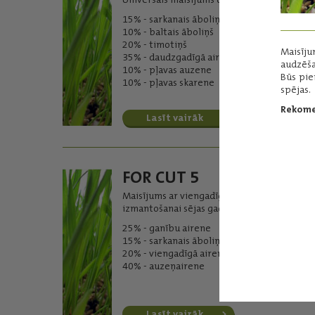
15% - sarkanais āboliņš
10% - baltais āboliņš
20% - timotiņš
Maisīj
35% - daudzgadīgā airene
audzēša
10% - pļavas auzene
Būs pie
10% - pļavas skarene
spējas.
Rekome
Lasīt vairāk
FOR CUT 5
Maisījums ar viengadīgo aireni
izmantošanai sējas gadā.
25% - ganību airene
15% - sarkanais āboliņš
20% - viengadīgā airene
40% - auzeņairene
Lasīt vairāk