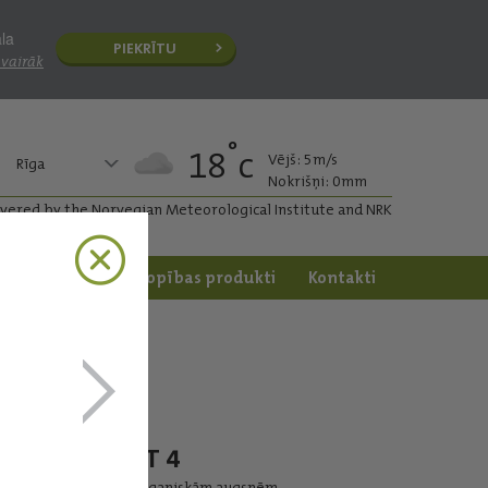
āla
PIEKRĪTU
 vairāk
°
18
c
Vējš: 5m/s
Rīga
Nokrišņi: 0mm
ivered by the Norvegian Meteorological Institute and NRK
apstrāde
Dārzkopības produkti
Kontakti
FOR CUT 4
Maisījums organiskām augsnēm.