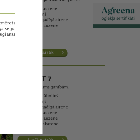
25% - pļavas auzene
25% - timotiņš
15% - daudzgadīgā airene
emērots
35% - niedru auzene
ga segu.
augšanas
Lasīt vairāk
FOR CUT 7
Zālāja maisījums ganībām.
15% - baltais āboliņš
20% - timotiņš
20% - daudzgadīgā airene
25% - pļavas auzene
10% - niedru auzene
10% - pļavas skarene
Lasīt vairāk