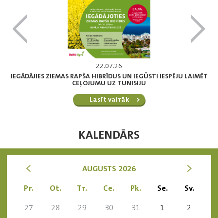
22.07.26
IEGĀDĀJIES ZIEMAS RAPŠA HIBRĪDUS UN IEGŪSTI IESPĒJU LAIMĒT
CEĻOJUMU UZ TUNISIJU
Lasīt vairāk
KALENDĀRS
<
>
AUGUSTS 2026
Pr.
Ot.
Tr.
Ce.
Pk.
Se.
Sv.
27
28
29
30
31
1
2