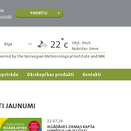
āla
PIEKRĪTU
 vairāk
°
22
c
Vējš: 3m/s
Rīga
Nokrišņi: 0mm
ivered by the Norvegian Meteorological Institute and NRK
apstrāde
Dārzkopības produkti
Kontakti
TI JAUNUMI
22.07.26
IEGĀDĀJIES ZIEMAS RAPŠA
HIBRĪDUS UN IEGŪSTI