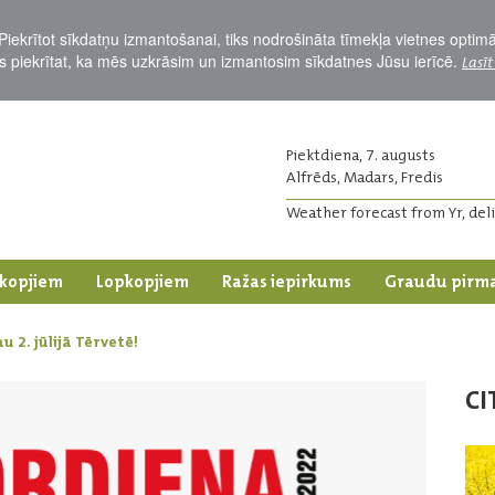
Piekrītot sīkdatņu izmantošanai, tiks nodrošināta tīmekļa vietnes optim
Jūs piekrītat, ka mēs uzkrāsim un izmantosim sīkdatnes Jūsu ierīcē.
Lasīt
Piektdiena, 7. augusts
Alfrēds, Madars, Fredis
Weather forecast from Yr, del
kopjiem
Lopkopjiem
Ražas iepirkums
Graudu pirm
 2. jūlijā Tērvetē!
CI