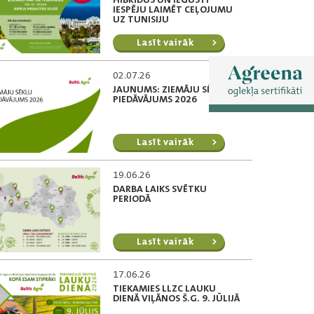
IESPĒJU LAIMĒT CEĻOJUMU
UZ TUNISIJU
Lasīt vairāk
02.07.26
JAUNUMS: ZIEMĀJU SĒKLU
PIEDĀVĀJUMS 2026
Lasīt vairāk
19.06.26
DARBA LAIKS SVĒTKU
PERIODĀ
Lasīt vairāk
17.06.26
TIEKAMIES LLZC LAUKU
DIENĀ VIĻĀNOS Š.G. 9. JŪLIJĀ