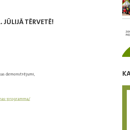
 JŪLIJĀ TĒRVETĒ!
K
kas demonstrējumi,
ienas-programma/