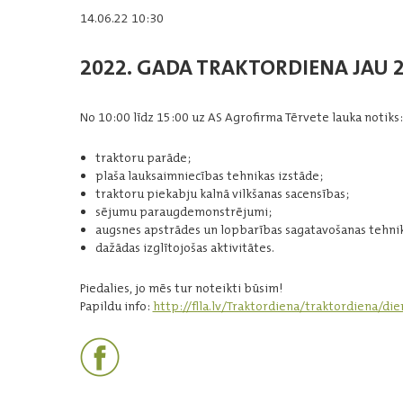
14.06.22 10:30
2022. GADA TRAKTORDIENA JAU 2.
No 10:00 līdz 15:00 uz AS Agrofirma Tērvete lauka notiks:
traktoru parāde;
plaša lauksaimniecības tehnikas izstāde;
traktoru piekabju kalnā vilkšanas sacensības;
sējumu paraugdemonstrējumi;
augsnes apstrādes un lopbarības sagatavošanas tehni
dažādas izglītojošas aktivitātes.
Piedalies, jo mēs tur noteikti būsim!
Papildu info:
http://flla.lv/Traktordiena/traktordiena/d