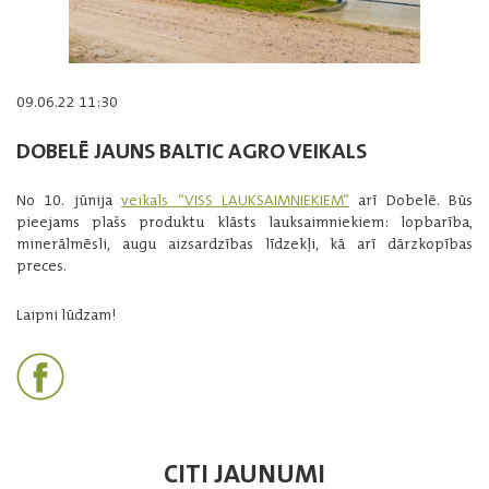
09.06.22 11:30
DOBELĒ JAUNS BALTIC AGRO VEIKALS
No 10. jūnija
veikals “VISS LAUKSAIMNIEKIEM”
arī Dobelē. Būs
pieejams plašs produktu klāsts lauksaimniekiem: lopbarība,
minerālmēsli, augu aizsardzības līdzekļi, kā arī dārzkopības
preces.
Laipni lūdzam!
CITI JAUNUMI