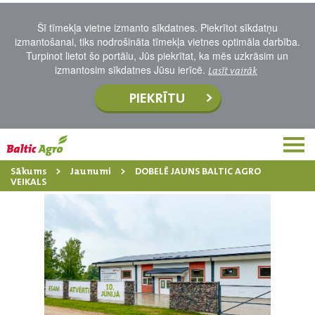
Šī tīmekļa vietne izmanto sīkdatnes. Piekrītot sīkdatņu
izmantošanai, tiks nodrošināta tīmekļa vietnes optimāla darbība.
Turpinot lietot šo portālu, Jūs piekrītat, ka mēs uzkrāsim un
izmantosim sīkdatnes Jūsu ierīcē.
Lasīt vairāk
PIEKRĪTU
Sākums
Jaunumi
DOBELĒ JAUNS BALTIC AGRO
VEIKALS