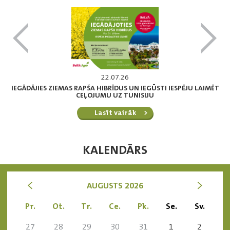
22.07.26
IEGĀDĀJIES ZIEMAS RAPŠA HIBRĪDUS UN IEGŪSTI IESPĒJU LAIMĒT
CEĻOJUMU UZ TUNISIJU
Lasīt vairāk
KALENDĀRS
<
>
AUGUSTS 2026
Pr.
Ot.
Tr.
Ce.
Pk.
Se.
Sv.
27
28
29
30
31
1
2