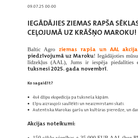
09.07.25 00:00
IEGĀDĀJIES ZIEMAS RAPŠA SĒKLA
CEĻOJUMĀ UZ KRĀŠŅO MAROKU!
ziemas rapša un AAL akcij
Baltic Agro
piedzīvojumā uz Maroku
! Iegādājoties mūsu
līdzekļus (AAL), Jums ir iespēja piedalītie
tuksnesi 2025. gada novembrī
.
Ko sagaidīt?
pa tuksneša kāpām.
4x4 džipu ekspedīcija
Elpu aizraujoši saullēkti un neaizmirstami skati.
Autentiska Marokas garšu un kultūras pieredze, un daud
Akcijas noteikumi:
150 sēklu vienības + 35 000 EUR AAL (bez 