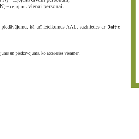
– ceļojums
VN)
vienai personai.
– ceļojums
Baltic
a piedāvājumu, kā arī ieteikumus AAL, sazinieties ar
ījums un piedzīvojums, ko atcerēsies vienmēr.