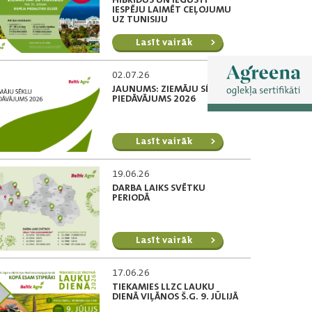
IESPĒJU LAIMĒT CEĻOJUMU
UZ TUNISIJU
Lasīt vairāk
02.07.26
JAUNUMS: ZIEMĀJU SĒKLU
PIEDĀVĀJUMS 2026
Lasīt vairāk
19.06.26
DARBA LAIKS SVĒTKU
PERIODĀ
Lasīt vairāk
17.06.26
TIEKAMIES LLZC LAUKU
DIENĀ VIĻĀNOS Š.G. 9. JŪLIJĀ