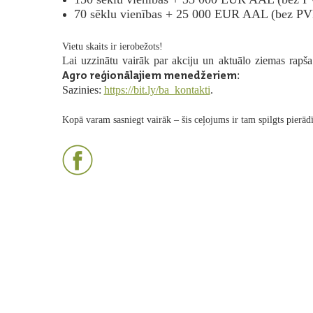
70 sēklu vienības + 25 000 EUR AAL (bez P
Vietu skaits ir ierobežots!
Lai uzzinātu vairāk par akciju un aktuālo ziemas rapš
Agro reģionālajiem menedžeriem
:
Sazinies:
https://bit.ly/ba_kontakti
.
Kopā varam sasniegt vairāk – šis ceļojums ir tam spilgts pierād