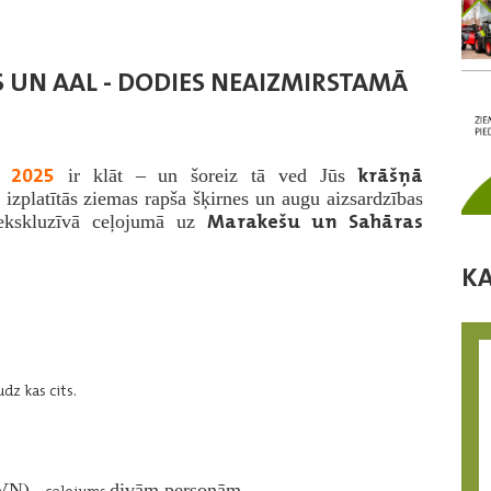
S UN AAL - DODIES NEAIZMIRSTAMĀ
a 2025
krāšņā
ir klāt – un šoreiz tā ved Jūs
 izplatītās ziemas rapša šķirnes un augu aizsardzības
Marakešu un Sahāras
s ekskluzīvā ceļojumā uz
K
z kas cits.
PVN)
divām personām,