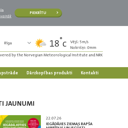
āla
PIEKRĪTU
 vairāk
°
18
c
Vējš: 5m/s
Rīga
Nokrišņi: 0mm
ivered by the Norvegian Meteorological Institute and NRK
apstrāde
Dārzkopības produkti
Kontakti
TI JAUNUMI
22.07.26
IEGĀDĀJIES ZIEMAS RAPŠA
HIBRĪDUS UN IEGŪSTI