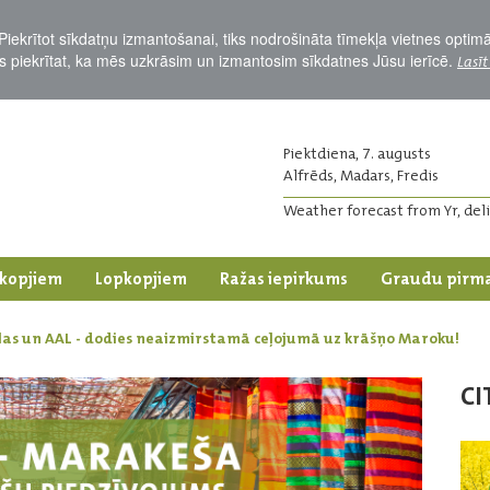
Piekrītot sīkdatņu izmantošanai, tiks nodrošināta tīmekļa vietnes optim
Jūs piekrītat, ka mēs uzkrāsim un izmantosim sīkdatnes Jūsu ierīcē.
Lasīt
Piektdiena, 7. augusts
Alfrēds, Madars, Fredis
Weather forecast from Yr, del
kopjiem
Lopkopjiem
Ražas iepirkums
Graudu pirm
klas un AAL - dodies neaizmirstamā ceļojumā uz krāšņo Maroku!
CI