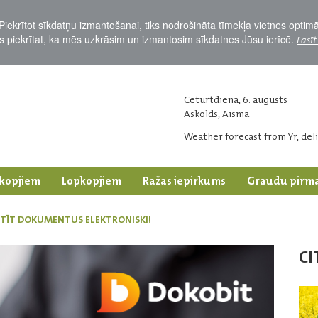
Piekrītot sīkdatņu izmantošanai, tiks nodrošināta tīmekļa vietnes optim
Jūs piekrītat, ka mēs uzkrāsim un izmantosim sīkdatnes Jūsu ierīcē.
Lasīt
Ceturtdiena, 6. augusts
Askolds, Aisma
Weather forecast from Yr, del
kopjiem
Lopkopjiem
Ražas iepirkums
Graudu pirm
STĪT DOKUMENTUS ELEKTRONISKI!
CI