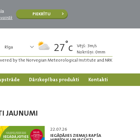
āla
PIEKRĪTU
 vairāk
°
27
c
Vējš: 3m/s
Rīga
Nokrišņi: 0mm
ivered by the Norvegian Meteorological Institute and NRK
apstrāde
Dārzkopības produkti
Kontakti
TI JAUNUMI
22.07.26
IEGĀDĀJIES ZIEMAS RAPŠA
HIBRĪDUS UN IEGŪSTI