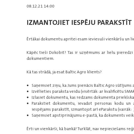
08.12.21 14:00
IZMANTOJIET IESPĒJU PARAKSTĪ
Ērtākai dokumentu apritei esam ieviesuši vienkāršu un l
Kāpēc tieši Dokobit? Tas ir uzņēmums ar lielu pieredzi 
dokumentiem.
Kā tas strādā, ja esat Baltic Agro klients?
Saņemsiet ziņu, ka Jums pienācis Baltic Agro sūtījums 
Izvēlieties paraksta veidu (visērtāk: ar kvalificētu SMA
Izlasiet dokumentu, kas redzams dokumenta priekšskata
Parakstiet dokumentu, ievadot personas kodu un 
iespējams parakstīt, izmantojot arī eParakstu (vairāk:
Saņemsiet apstiprinājumu e-pastā, ka dokuments veiks
Ērti un vienkārši, kā bankā! Turklāt, nav nepieciešams reģ