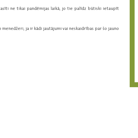
sīti ne tikai pandēmijas laikā, jo tie palīdz būtiski ietaupīt
 menedžeri, ja ir kādi jautājumi vai neskaidrības par šo jauno