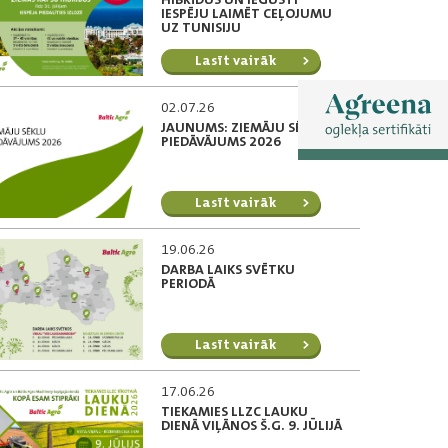
IESPĒJU LAIMĒT CEĻOJUMU
UZ TUNISIJU
Lasīt vairāk
02.07.26
JAUNUMS: ZIEMĀJU SĒKLU
PIEDĀVĀJUMS 2026
Lasīt vairāk
19.06.26
DARBA LAIKS SVĒTKU
PERIODĀ
Lasīt vairāk
17.06.26
TIEKAMIES LLZC LAUKU
DIENĀ VIĻĀNOS Š.G. 9. JŪLIJĀ