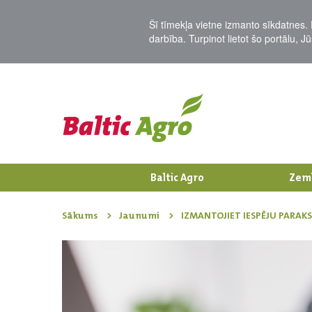
Šī tīmekļa vietne izmanto sīkdatnes. 
darbība. Turpinot lietot šo portālu, 
Baltic Agro
Jaunumi
Zem
Sākums
Jaunumi
IZMANTOJIET IESPĒJU PARAK