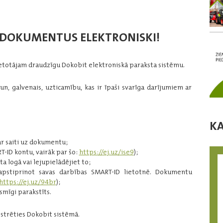
T DOKUMENTUS ELEKTRONISKI!
ietotājam draudzīgu Dokobit elektroniskā paraksta sistēmu.
un, galvenais, uzticamību, kas ir īpaši svarīga darījumiem ar
K
ar saiti uz dokumentu;
RT-ID kontu, vairāk par šo:
https://ej.uz/ise9
);
 logā vai lejupielādējiet to;
apstiprinot savas darbības SMART-ID lietotnē. Dokumentu
https://ej.uz/94br
);
mīgi parakstīts.
istrēties Dokobit sistēmā.