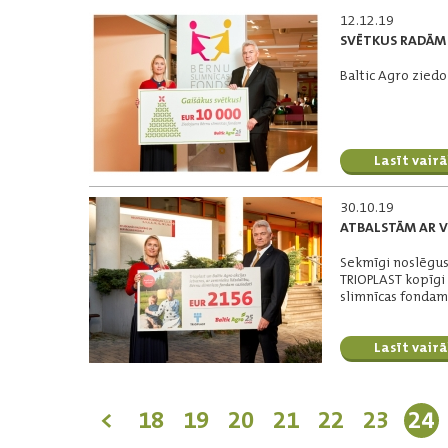
12.12.19
SVĒTKUS RADĀM 
Baltic Agro zied
Lasīt vairā
30.10.19
ATBALSTĀM AR VĒ
Sekmīgi noslēgusi
TRIOPLAST kopīgi 
slimnīcas fondam 
Lasīt vairā
<
18
19
20
21
22
23
24