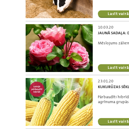
Lasīt vairā
10.03.20
JAUNĀ SADAĻA: 
Mēslojums zālien
Lasīt vairā
23.01.20
KUKURŪZAS SĒKL
Pārbaudīti hibrīd
agrīnuma grupās
Lasīt vairā