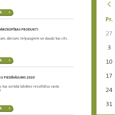
<
k
Pr.
DĀRZKOPĪBAS PRODUKTI
27
am, dārzam, telpaugiem un daudz kas cits.
3
10
k
17
U PIEDĀVĀJUMS 2020
i, kas uzrāda labākos rezultātus savās
24
!
31
k