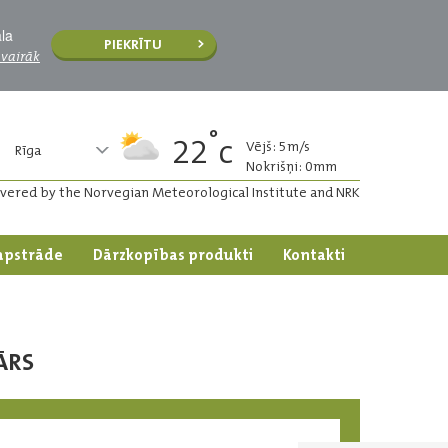
āla
PIEKRĪTU
 vairāk
°
22
c
Vējš: 5m/s
Rīga
Nokrišņi: 0mm
ivered by the Norvegian Meteorological Institute and NRK
apstrāde
Dārzkopības produkti
Kontakti
ĀRS