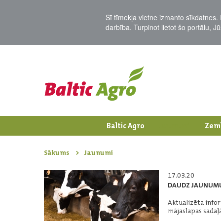
Šī tīmekļa vietne izmanto sīkdatnes. 
darbība. Turpinot lietot šo portālu, 
Baltic Agro
Jaunumi
Zem
Sākums
Jaunumi
17.03.20
DAUDZ JAUNUMU
Aktualizēta info
mājaslapas sadaļā