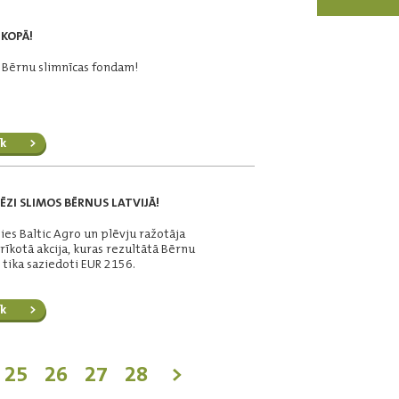
KOPĀ!
o Bērnu slimnīcas fondam!
k
ZI SLIMOS BĒRNUS LATVIJĀ!
es Baltic Agro un plēvju ražotāja
rīkotā akcija, kuras rezultātā Bērnu
tika saziedoti EUR 2156.
k
25
26
27
28
>