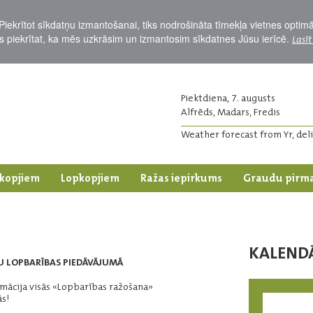
Piekrītot sīkdatņu izmantošanai, tiks nodrošināta tīmekļa vietnes optim
Jūs piekrītat, ka mēs uzkrāsim un izmantosim sīkdatnes Jūsu ierīcē.
Lasīt
Piektdiena, 7. augusts
Alfrēds, Madars, Fredis
Weather forecast from Yr, del
kopjiem
Lopkopjiem
Ražas iepirkums
Graudu pirm
KALEND
 LOPBARĪBAS PIEDĀVĀJUMĀ
rmācija visās «Lopbarības ražošana»
s!