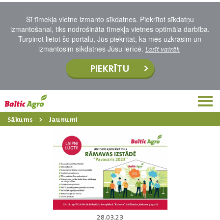
Šī tīmekļa vietne izmanto sīkdatnes. Piekrītot sīkdatņu
izmantošanai, tiks nodrošināta tīmekļa vietnes optimāla darbība.
Turpinot lietot šo portālu, Jūs piekrītat, ka mēs uzkrāsim un
izmantosim sīkdatnes Jūsu ierīcē.
Lasīt vairāk
PIEKRĪTU
Sākums
Jaunumi
28.03.23