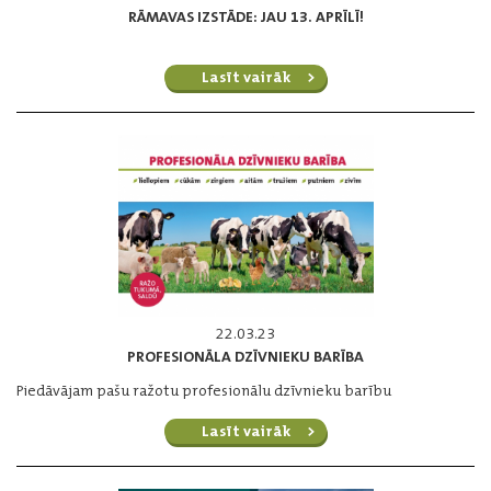
RĀMAVAS IZSTĀDE: JAU 13. APRĪLĪ!
Lasīt vairāk
22.03.23
PROFESIONĀLA DZĪVNIEKU BARĪBA
Piedāvājam pašu ražotu profesionālu dzīvnieku barību
Lasīt vairāk