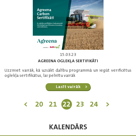
15.03.23
AGREENA OGLEKĻA SERTIFIKĀTI
Uzziniet vairāk, kā uzsākt dalību programmā un iegūt verificētus
oglekļa sertifikātus, lai pelnītu vairāk
Lasīt vairāk
<
20
21
22
23
24
>
KALENDĀRS