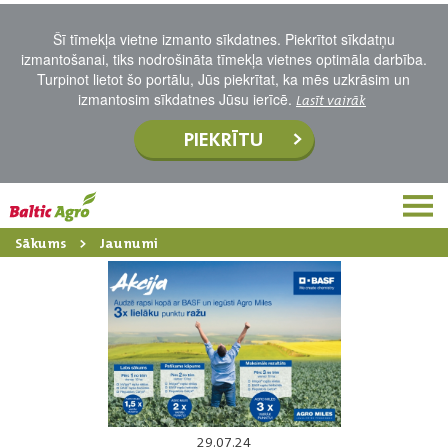
Šī tīmekļa vietne izmanto sīkdatnes. Piekrītot sīkdatņu
izmantošanai, tiks nodrošināta tīmekļa vietnes optimāla darbība.
Turpinot lietot šo portālu, Jūs piekrītat, ka mēs uzkrāsim un
izmantosim sīkdatnes Jūsu ierīcē.
Lasīt vairāk
PIEKRĪTU
Sākums
Jaunumi
29.07.24