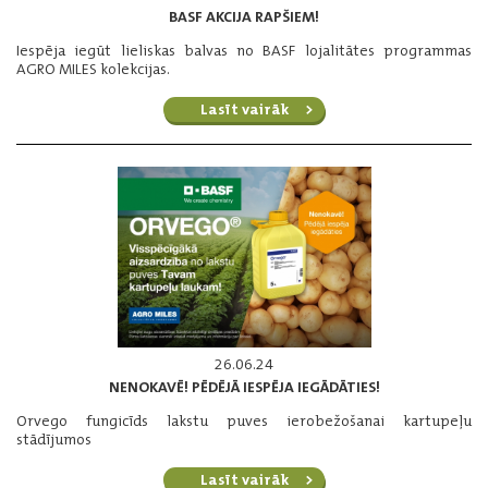
BASF AKCIJA RAPŠIEM!
Iespēja iegūt lieliskas balvas no BASF lojalitātes programmas
AGRO MILES kolekcijas.
Lasīt vairāk
26.06.24
NENOKAVĒ! PĒDĒJĀ IESPĒJA IEGĀDĀTIES!
Orvego fungicīds lakstu puves ierobežošanai kartupeļu
stādījumos
Lasīt vairāk