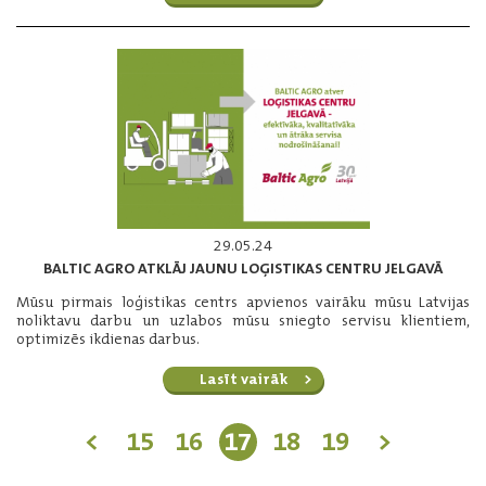
29.05.24
BALTIC AGRO ATKLĀJ JAUNU LOĢISTIKAS CENTRU JELGAVĀ
Mūsu pirmais loģistikas centrs apvienos vairāku mūsu Latvijas
noliktavu darbu un uzlabos mūsu sniegto servisu klientiem,
optimizēs ikdienas darbus.
Lasīt vairāk
<
15
16
17
18
19
>