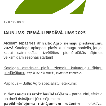
17.07.25 00:00
JAUNUMS: ZIEMĀJU PIEDĀVĀJUMS 2025
Baltic Agro ziemāju piedāvājumu
Aicinām iepazīties ar
2025
!
Katalogā apkopots plašs kultūraugu portfelis, ļaujot
katrai saimniecībai izvēlēties piemērotākās šķirnes
veiksmīgam sezonas startam!
Katalogā atradīsiet plašu ziemāju kultūraugu šķirņu
piedāvājumu
:
rapši,
kvieši,
mieži,
rudzi un
tritikale.
Papildus – Baltic Agro speciālistu ieteikumi:
rudens augu aizsardzības līdzekļiem
– pārbaudīti, efektīvi
un droši risinājumi jūsu sējumiem.
papildmēslojuma risinājumiem rudenim
– efektīvai