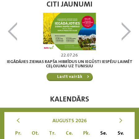
CITI JAUNUMI
22.07.26
IEGĀDĀJIES ZIEMAS RAPŠA HIBRĪDUS UN IEGŪSTI IESPĒJU LAIMĒT
CEĻOJUMU UZ TUNISIJU
Lasīt vairāk
KALENDĀRS
<
>
AUGUSTS 2026
Pr.
Ot.
Tr.
Ce.
Pk.
Se.
Sv.