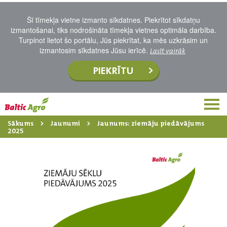
Šī tīmekļa vietne izmanto sīkdatnes. Piekrītot sīkdatņu
izmantošanai, tiks nodrošināta tīmekļa vietnes optimāla darbība.
Turpinot lietot šo portālu, Jūs piekrītat, ka mēs uzkrāsim un
izmantosim sīkdatnes Jūsu ierīcē.
Lasīt vairāk
PIEKRĪTU
Sākums
Jaunumi
Jaunums: ziemāju piedāvājums
2025