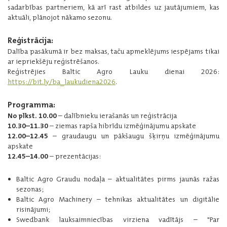
sadarbības partneriem, kā arī rast atbildes uz jautājumiem, kas
aktuāli, plānojot nākamo sezonu.
Reģistrācija:
Dalība pasākumā ir bez maksas, taču apmeklējums iespējams tikai
ar iepriekšēju reģistrēšanos.
Reģistrējies Baltic Agro Lauku dienai 2026:
https://bit.ly/ba_laukudiena2026
.
Programma:
No plkst. 10.00
– dalībnieku ierašanās un reģistrācija
10.30–11.30
– ziemas rapša hibrīdu izmēģinājumu apskate
12.00–12.45
– graudaugu un pākšaugu šķirņu izmēģinājumu
apskate
12.45–14.00
– prezentācijas:
Baltic Agro Graudu nodaļa – aktualitātes pirms jaunās ražas
sezonas;
Baltic Agro Machinery – tehnikas aktualitātes un digitālie
risinājumi;
Swedbank lauksaimniecības virziena vadītājs – "Par