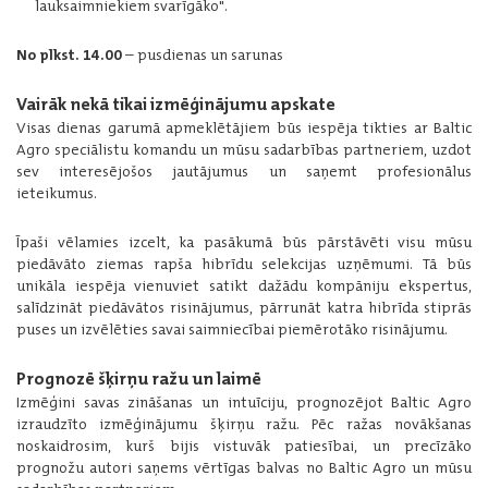
lauksaimniekiem svarīgāko".
No plkst. 14.00
– pusdienas un sarunas
Vairāk nekā tikai izmēģinājumu apskate
Visas dienas garumā apmeklētājiem būs iespēja tikties ar Baltic
Agro speciālistu komandu un mūsu sadarbības partneriem, uzdot
sev interesējošos jautājumus un saņemt profesionālus
ieteikumus.
Īpaši vēlamies izcelt, ka pasākumā būs pārstāvēti visu mūsu
piedāvāto ziemas rapša hibrīdu selekcijas uzņēmumi. Tā būs
unikāla iespēja vienuviet satikt dažādu kompāniju ekspertus,
salīdzināt piedāvātos risinājumus, pārrunāt katra hibrīda stiprās
puses un izvēlēties savai saimniecībai piemērotāko risinājumu.
Prognozē šķirņu ražu un laimē
Izmēģini savas zināšanas un intuīciju, prognozējot Baltic Agro
izraudzīto izmēģinājumu šķirņu ražu. Pēc ražas novākšanas
noskaidrosim, kurš bijis vistuvāk patiesībai, un precīzāko
prognožu autori saņems vērtīgas balvas no Baltic Agro un mūsu