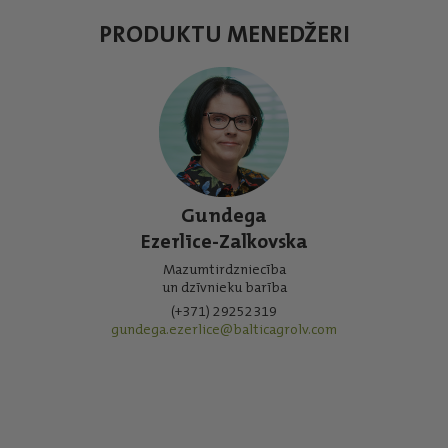
PRODUKTU MENEDŽERI
Gundega
Ezerlīce-Zalkovska
Mazumtirdzniecība
un dzīvnieku barība
(+371) 29252319
gundega.ezerlice@balticagrolv.com