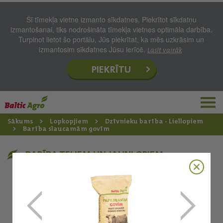
Šī tīmekļa vietne izmanto sīkdatnes. Piekrītot sīkdatņu
izmantošanai, tiks nodrošināta tīmekļa vietnes optimāla darbība.
Turpinot lietot šo portālu, Jūs piekrītat, ka mēs uzkrāsim un
izmantosim sīkdatnes Jūsu ierīcē.
Lasīt vairāk
PIEKRĪTU
Sākums
Lopkopjiem
Dzīvnieku barība - Liellopiem
Barība slaucamām govīm
BARĪBA TEĻIEM UN JAUNLOPIEM