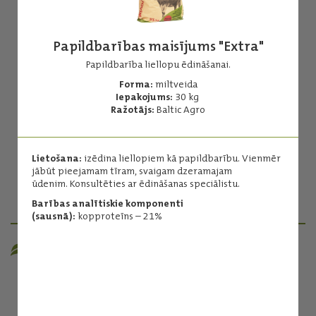
Papildbarības maisījums "Extra"
Papildbarība liellopu ēdināšanai.
Forma:
miltveida
No 0 līdz 1.5 mēnešiem "Premium"
Iepakojums:
30 kg
Ražotājs:
Baltic Agro
Augstvērtīga papildbarība teļu ēdināšanā no 3 dienu vecuma
Forma:
granulēta
Iepakojums:
20 kg
Lietošana:
izēdina liellopiem kā papildbarību. Vienmēr
Ražotājs:
Baltic Agro
jābūt pieejamam tīram, svaigam dzeramajam
ūdenim. Konsultēties ar ēdināšanas speciālistu.
Lasīt vairāk
Barības analītiskie komponenti
(sausnā):
kopproteīns – 21%
BARĪBA CITIEM LIELLOPIEM