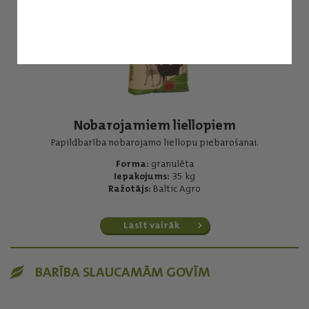
Nobarojamiem liellopiem
Papildbarība nobarojamo liellopu piebarošanai.
Forma:
granulēta
Iepakojums:
35 kg
Ražotājs:
Baltic Agro
Lasīt vairāk
BARĪBA SLAUCAMĀM GOVĪM