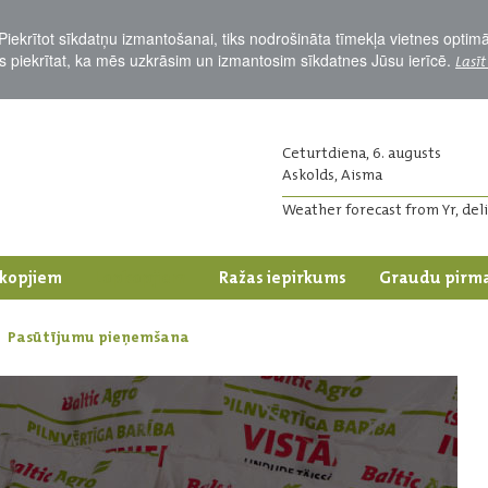
Piekrītot sīkdatņu izmantošanai, tiks nodrošināta tīmekļa vietnes optim
Jūs piekrītat, ka mēs uzkrāsim un izmantosim sīkdatnes Jūsu ierīcē.
Lasīt
Ceturtdiena, 6. augusts
Askolds, Aisma
Weather forecast from Yr, del
kopjiem
Lopkopjiem
Ražas iepirkums
Graudu pirm
Pasūtījumu pieņemšana