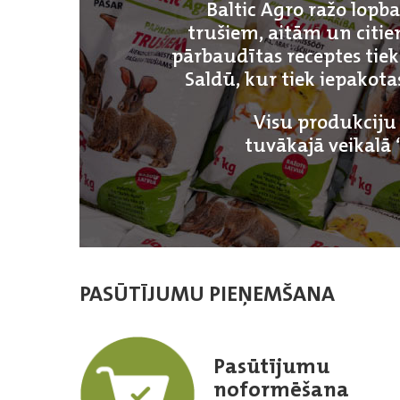
Baltic Agro ražo lopb
trušiem, aitām un citi
pārbaudītas receptes tie
Saldū, kur tiek iepakot
Visu produkciju 
tuvākajā veikalā 
PASŪTĪJUMU PIEŅEMŠANA
Pasūtījumu
noformēšana