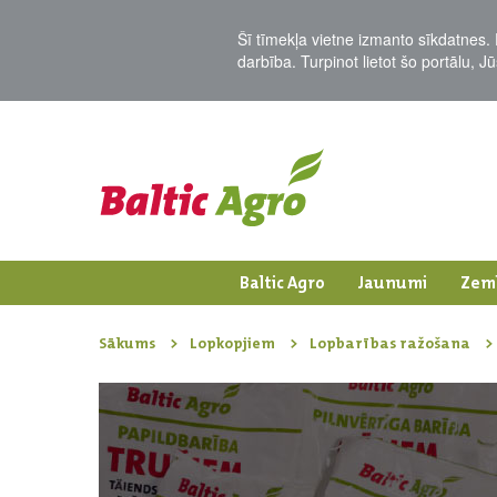
Šī tīmekļa vietne izmanto sīkdatnes. 
darbība. Turpinot lietot šo portālu, 
Baltic Agro
Jaunumi
Zem
Sākums
Lopkopjiem
Lopbarības ražošana