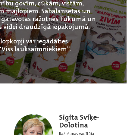
arību govīm, cūkām, vistām,
em mājlopiem. Sabalansētas un
k gatavotas ražotnēs Tukumā un
as videi draudzīgā iepakojumā.
lopkopji var iegādāties
“Viss lauksaimniekiem”.
Sigita Sviķe-
Dolotina
Ražošanas vadītāja