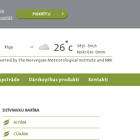
āla
PIEKRĪTU
 vairāk
°
26
c
Vējš: 3m/s
Rīga
Nokrišņi: 0mm
ivered by the Norvegian Meteorological Institute and NRK
apstrāde
Dārzkopības produkti
Kontakti
DZĪVNIEKU BARĪBA
AITĀM
CŪKĀM