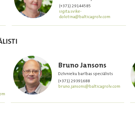
(+371) 29144585
sigita.svike-
dolotina@balticagrolv.com
LISTI
Bruno Jansons
Dzīvnieku barības speciālists
(+371) 29391688
bruno.jansons@balticagrolv.com
com