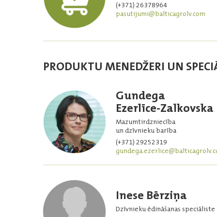
(+371) 26378964
pasutijumi@balticagrolv.com
PRODUKTU MENEDŽERI UN SPECIĀ
Gundega
Ezerlīce-Zalkovska
Mazumtirdzniecība
un dzīvnieku barība
(+371) 29252319
gundega.ezerlice@balticagrolv.
Inese Bērziņa
Dzīvnieku ēdināšanas speciāliste