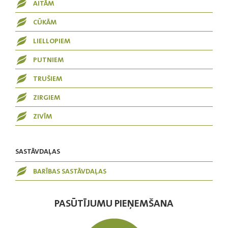
AITĀM
CŪKĀM
LIELLOPIEM
PUTNIEM
TRUŠIEM
ZIRGIEM
ZIVĪM
SASTĀVDAĻAS
BARĪBAS SASTĀVDAĻAS
PASŪTĪJUMU PIEŅEMŠANA