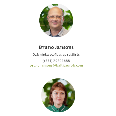
Bruno Jansons
Dzīvnieku barības speciālists
(+371) 29391688
bruno.jansons@balticagrolv.com