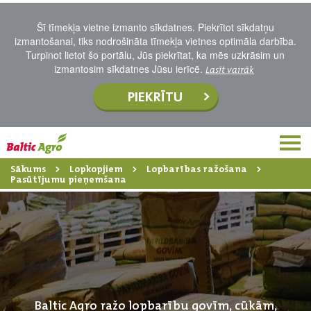
Šī tīmekļa vietne izmanto sīkdatnes. Piekrītot sīkdatņu
izmantošanai, tiks nodrošināta tīmekļa vietnes optimāla darbība.
Turpinot lietot šo portālu, Jūs piekrītat, ka mēs uzkrāsim un
izmantosim sīkdatnes Jūsu ierīcē.
Lasīt vairāk
PIEKRĪTU
Sākums
Lopkopjiem
Lopbarības ražošana
Pasūtījumu pieņemšana
Baltic Agro ražo lopbarību govīm, cūkām,