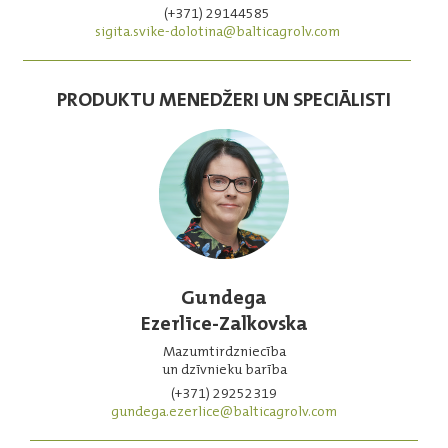
(+371) 29144585
sigita.svike-dolotina@balticagrolv.com
PRODUKTU MENEDŽERI UN SPECIĀLISTI
Gundega
Ezerlīce-Zalkovska
Mazumtirdzniecība
un dzīvnieku barība
(+371) 29252319
gundega.ezerlice@balticagrolv.com