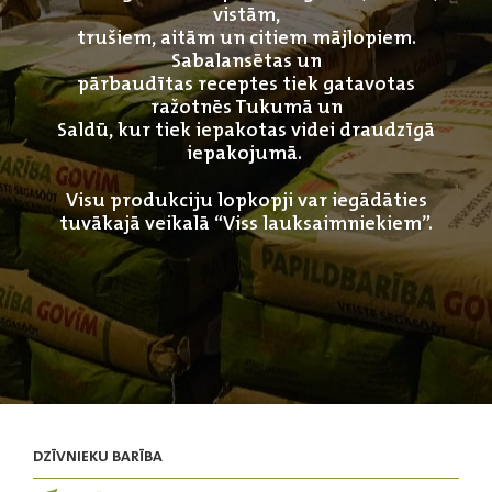
vistām,
trušiem, aitām un citiem mājlopiem.
Sabalansētas un
pārbaudītas receptes tiek gatavotas
ražotnēs Tukumā un
Saldū, kur tiek iepakotas videi draudzīgā
iepakojumā.
Visu produkciju lopkopji var iegādāties
tuvākajā veikalā “Viss lauksaimniekiem”.
DZĪVNIEKU BARĪBA