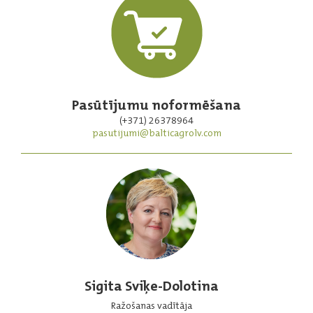
Pasūtījumu noformēšana
(+371) 26378964
pasutijumi@balticagrolv.com
Sigita Sviķe-Dolotina
Ražošanas vadītāja