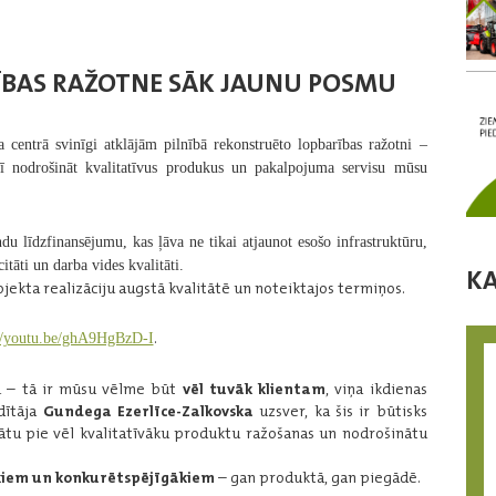
ĪBAS RAŽOTNE SĀK JAUNU POSMU
 centrā svinīgi atklājām pilnībā rekonstruēto lopbarības ražotni –
ī nodrošināt kvalitatīvus produkus un pakalpojuma servisu mūsu
ndu līdzfinansējumu
, kas ļāva ne tikai atjaunot esošo infrastruktūru,
itāti un darba vides kvalitāti.
K
ojekta realizāciju augstā kvalitātē un noteiktajos termiņos.
.
://youtu.be/ghA9HgBzD-I
ru – tā ir mūsu vēlme būt
vēl tuvāk klientam
, viņa ikdienas
dītāja
Gundega Ezerlīce-Zalkovska
uzsver, ka šis ir būtisks
ādātu pie vēl kvalitatīvāku produktu ražošanas un nodrošinātu
kiem un konkurētspējīgākiem
– gan produktā, gan piegādē.