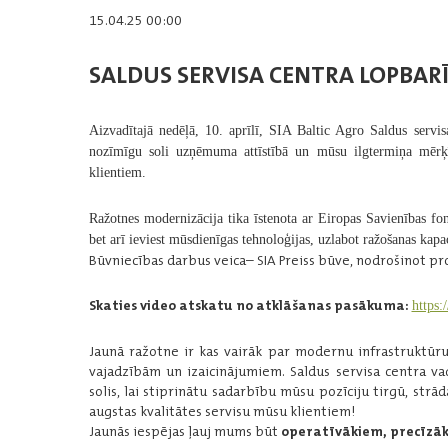
15.04.25 00:00
SALDUS SERVISA CENTRA LOPBAR
Aizvadītajā nedēļā, 10. aprīlī, SIA
Baltic Agro
Saldus servisa
nozīmīgu soli uzņēmuma attīstībā un mūsu ilgtermiņa mērķ
klientiem.
Ražotnes modernizācija tika īstenota ar
Eiropas Savienības fo
bet arī ieviest mūsdienīgas tehnoloģijas, uzlabot ražošanas kapac
Būvniecības darbus veica– SIA
Preiss būve
, nodrošinot pr
Skaties video atskatu no atklāšanas pasākuma:
https
Jaunā ražotne ir kas vairāk par modernu infrastruktū
vajadzībām un izaicinājumiem. Saldus servisa centra va
solis, lai stiprinātu sadarbību mūsu pozīciju tirgū, str
augstas kvalitātes servisu mūsu klientiem!
Jaunās iespējas ļauj mums būt
operatīvākiem, precīzā