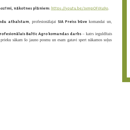
nozīmi, nākotnes plāniem:
https://youtu.be/JxmpOFiXu9o
.
ondu atbalstam
SIA
Preiss būve
, profesionālajai
komandai un,
rofesionālais Baltic Agro komandas darbs
– katrs ieguldītais
su prieku sākam šo jauno posmu un esam gatavi spert nākamos soļus