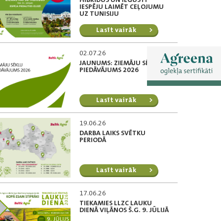
IESPĒJU LAIMĒT CEĻOJUMU
UZ TUNISIJU
Lasīt vairāk
02.07.26
JAUNUMS: ZIEMĀJU SĒKLU
PIEDĀVĀJUMS 2026
Lasīt vairāk
19.06.26
DARBA LAIKS SVĒTKU
PERIODĀ
Lasīt vairāk
17.06.26
TIEKAMIES LLZC LAUKU
DIENĀ VIĻĀNOS Š.G. 9. JŪLIJĀ