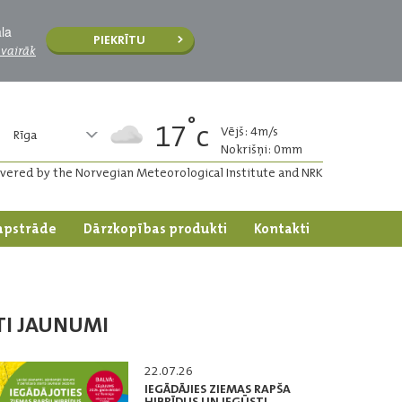
āla
PIEKRĪTU
 vairāk
°
17
c
Vējš: 4m/s
Rīga
Nokrišņi: 0mm
ivered by the Norvegian Meteorological Institute and NRK
apstrāde
Dārzkopības produkti
Kontakti
TI JAUNUMI
22.07.26
IEGĀDĀJIES ZIEMAS RAPŠA
HIBRĪDUS UN IEGŪSTI