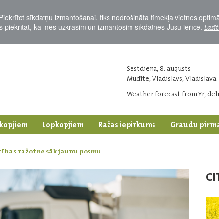
Piekrītot sīkdatņu izmantošanai, tiks nodrošināta tīmekļa vietnes optim
Jūs piekrītat, ka mēs uzkrāsim un izmantosim sīkdatnes Jūsu ierīcē.
Lasīt
Sestdiena, 8. augusts
Mudīte, Vladislavs, Vladislava
Weather forecast from Yr, del
kopjiem
Lopkopjiem
Ražas iepirkums
Graudu pirm
arības ražotne sāk jaunu posmu
CI