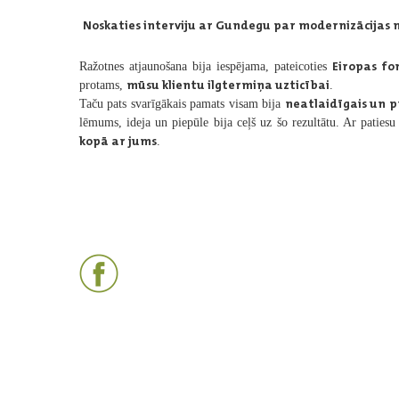
Noskaties interviju ar Gundegu par modernizācijas 
Eiropas f
Ražotnes atjaunošana bija iespējama, pateicoties
mūsu klientu ilgtermiņa uzticībai
protams,
.
neatlaidīgais un p
Taču pats svarīgākais pamats visam bija
lēmums, ideja un piepūle bija ceļš uz šo rezultātu. Ar patie
kopā ar jums
.