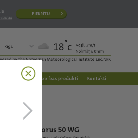
āla
PIEKRĪTU
 vairāk
°
18
c
Vējš: 3m/s
Rīga
Nokrišņi: 0mm
ivered by the Norvegian Meteorological Institute and NRK
apstrāde
Dārzkopības produkti
Kontakti
Chorus 50 WG
Sistēmas iedarbības fungicīds