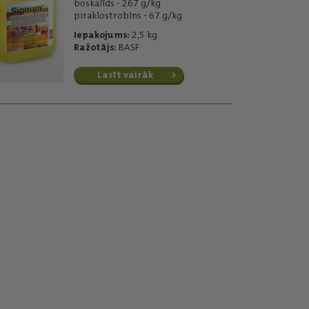
boskalīds - 267 g/kg
piraklostrobīns - 67 g/kg
Iepakojums:
2,5 kg
Ražotājs:
BASF
Lasīt vairāk