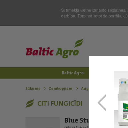
Šī tīmekļa vietne izmanto sīkdatnes. 
darbība. Turpinot lietot šo portālu, 
Baltic Agro
Jaunumi
Zem
Sākums
Zemkopjiem
Augu aizsardzības līdzek
CITI FUNGICĪDI
Blue Stump Marker
Ūdenī šķīstošas tabletes stumbra