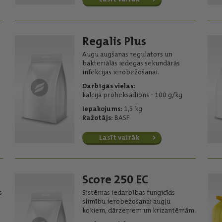
Regalis Plus
Augu augšanas regulators un
bakteriālās iedegas sekundārās
infekcijas ierobežošanai.
Darbīgās vielas:
kalcija proheksadions - 100 g/kg
Iepakojums:
1,5 kg
Ražotājs:
BASF
Lasīt vairāk
Score 250 EC
s
Sistēmas iedarbības fungicīds
slimību ierobežošanai augļu
kokiem, dārzeņiem un krizantēmām.