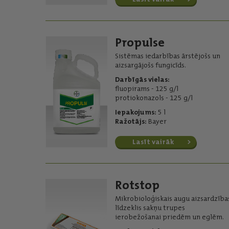
Propulse
Sistēmas iedarbības ārstējošs un
aizsargājošs fungicīds.
Darbīgās vielas:
fluopirams - 125 g/l
protiokonazols - 125 g/l
Iepakojums:
5 l
Ražotājs:
Bayer
Lasīt vairāk
Rotstop
Mikrobioloģiskais augu aizsardzība
līdzeklis sakņu trupes
ierobežošanai priedēm un eglēm.