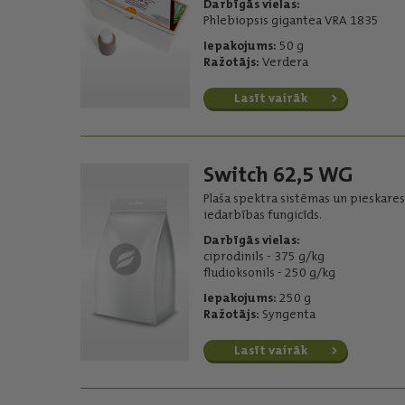
Darbīgās vielas:
Phlebiopsis gigantea
VRA 1835
Iepakojums:
50 g
Ražotājs:
Verdera
Lasīt vairāk
Switch 62,5 WG
Plaša spektra sistēmas un pieskares
iedarbības fungicīds.
Darbīgās vielas:
ciprodinils - 375 g/kg
fludioksonils - 250 g/kg
Iepakojums:
250 g
Ražotājs:
Syngenta
Lasīt vairāk