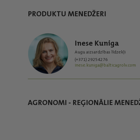
PRODUKTU MENEDŽERI
Inese Kuniga
Augu aizsardzības līdzekļi
(+371) 29254276
inese.kuniga@balticagrolv.com
AGRONOMI - REĢIONĀLIE MENED