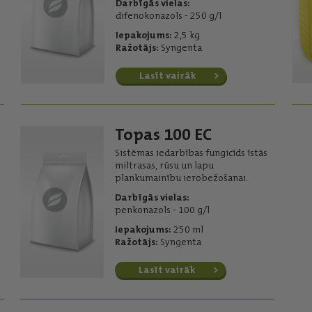
Darbīgās vielas:
difenokonazols - 250 g/l
Iepakojums:
2,5 kg
Ražotājs:
Syngenta
Lasīt vairāk
Topas 100 EC
Sistēmas iedarbības fungicīds īstās
miltrasas, rūsu un lapu
plankumainību ierobežošanai.
Darbīgās vielas:
penkonazols - 100 g/l
Iepakojums:
250 ml
Ražotājs:
Syngenta
Lasīt vairāk