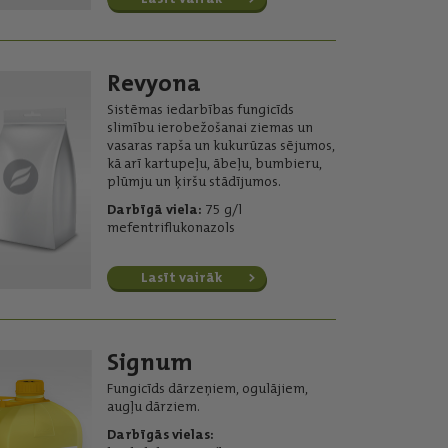
Revyona
Sistēmas iedarbības fungicīds
slimību ierobežošanai ziemas un
vasaras rapša un kukurūzas sējumos,
kā arī kartupeļu, ābeļu, bumbieru,
plūmju un ķiršu stādījumos.
Darbīgā viela:
75 g/l
mefentriflukonazols
Lasīt vairāk
Signum
Fungicīds dārzeņiem, ogulājiem,
augļu dārziem.
Darbīgās vielas: