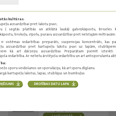
ierobežošanai dažādu kultūru
stādījumos.
Darbīgās vielas:
otās kultūras:
metil-krezoksims - 500 g/kg
upeļu aizsardzībai pret lakstu puvi;
Iepakojums:
200 g
u ( segtās platībās un atklātā laukā) galviņkāpostu, Briseles k
Ražotājs:
BASF
kāpostu, brokoļu, sīpolu, puravu aizsardzībai pret neīstajām miltrasām.
o
ir sistēmas iedarbības preparāts, suspensijas koncentrāts, kas p
Lasīt vairāk
eļu aizsardzībai pret kartupeļu lakstu puvi uz lapām, stublājie
iem kā arī dārzeņu aizsardzībai. Preparātam piemīt izteikti 
joša iedarbība. Ar nelielu ārstējošu iedarbību un arī antisporulanta akti
ība:
Infinito
bežo sporu veidošanos un sporulāciju, kā arī sporu dīgšanu
Sistēmas iedarbības fungicīds.
argā kartupeļu lakstus, lapas, stublājus un bumbuļus
Darbīgās vielas:
RĶĒJUMS
DROŠĪBAS DATU LAPA
propamokarbs - 523,8 g/l
propamokarba hidrohlorīds - 625
g/l
fluopikolīds - 62,5 g/l
Iepakojums:
15 l
Ražotājs:
Bayer
Lasīt vairāk