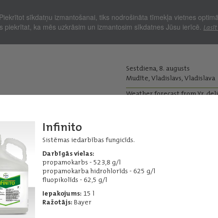
Piekrītot sīkdatņu izmantošanai, tiks nodrošināta tīmekļa vietnes optim
Jūs piekrītat, ka mēs uzkrāsim un izmantosim sīkdatnes Jūsu ierīcē.
Lasīt
Sestdiena, 8. augusts
Mudīte, Vladislavs, Vladislava
Weather forecast from Yr, del
kopjiem
Lopkopjiem
Infinito
Ražas iepirkums
Graudu pirm
Sistēmas iedarbības fungicīds.
ļi - Fungicīdi
Citi fungicīdi
Darbīgās vielas:
propamokarbs - 523,8 g/l
propamokarba hidrohlorīds - 625 g/l
fluopikolīds - 62,5 g/l
Iepakojums:
15 l
Candit
Ražotājs:
Bayer
Fungicīds slimību