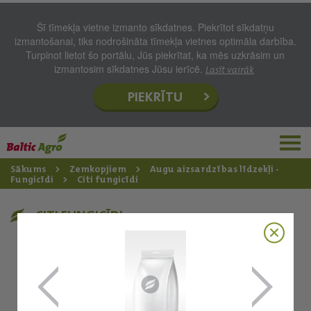
Šī tīmekļa vietne izmanto sīkdatnes. Piekrītot sīkdatņu
izmantošanai, tiks nodrošināta tīmekļa vietnes optimāla darbība.
Turpinot lietot šo portālu, Jūs piekrītat, ka mēs uzkrāsim un
izmantosim sīkdatnes Jūsu ierīcē.
Lasīt vairāk
PIEKRĪTU
Sākums
Zemkopjiem
Augu aizsardzības līdzekļi -
Fungicīdi
Citi fungicīdi
CITI FUNGICĪDI