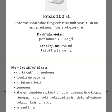
Topas 100 EC
Sistēmas iedarbības fungicīds īstās miltrasas, rūsu un
lapu plankumainību ierobežošanai.
Blue Stump Marker
Darbīgās vielas:
penkonazols - 100 g/l
Ūdenī šķīstošas tabletes stumbra ārstēšanas kontrolei.
Iepakojums:
250 ml
Darbīgās vielas:
Ražotājs:
Syngenta
briljantzilais FCF - 25%
adipīnskābe - 26%
Iepakojums:
50 tabletes
Piemērotās kultūras:
Ražotājs:
Verdera
gurķi, cukīni un melones,
tomāti un paprika,
ķirbji un arbūzi,
Lasīt vairāk
zemenes,
ābeles, bumbieres, ķirši, vīnogas, upenes, ērkšķogas,
jāņogas, lapu koki kokaudzētavās, dekoratīvajiem
kokaugi, krāšņumaugi,
PRODUKTU MENEDŽERI
krizantēmas.