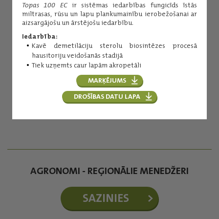
Topas 100 EC
ir sistēmas iedarbības fungicīds īstās
miltrasas, rūsu un lapu plankumainību ierobežošanai ar
aizsargājošu un ārstējošu iedarbību.
Iedarbība:
Kavē demetilāciju sterolu biosintēzes procesā
hausitoriju veidošanās stadijā
Tiek uzņemts caur lapām akropetāli
Inese Kuniga
MARĶĒJUMS
Augu aizsardzības līdzekļi
DROŠĪBAS DATU LAPA
(+371) 29254276
inese.kuniga@balticagrolv.com
AGRONOMI - REĢIONĀLIE MENEDŽERI
SAZINIES