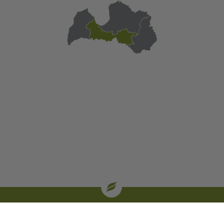
| oglekļa sertifikāti