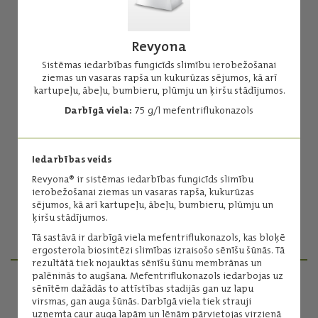
Revyona
Sistēmas iedarbības fungicīds slimību ierobežošanai
ziemas un vasaras rapša un kukurūzas sējumos, kā arī
kartupeļu, ābeļu, bumbieru, plūmju un ķiršu stādījumos.
Blue Stump Marker
Darbīgā viela:
75 g/l mefentriflukonazols
Ūdenī šķīstošas tabletes stumbra ārstēšanas kontrolei.
Darbīgās vielas:
briljantzilais FCF - 25%
Iedarbības veids
adipīnskābe - 26%
Revyona® ir sistēmas iedarbības fungicīds slimību
Iepakojums:
50 tabletes
ierobežošanai ziemas un vasaras rapša, kukurūzas
Ražotājs:
Verdera
sējumos, kā arī kartupeļu, ābeļu, bumbieru, plūmju un
ķiršu stādījumos.
Lasīt vairāk
Tā sastāvā ir darbīgā viela mefentriflukonazols, kas bloķē
ergosterola biosintēzi slimības izraisošo sēnīšu šūnās. Tā
rezultātā tiek nojauktas sēnīšu šūnu membrānas un
palēninās to augšana. Mefentriflukonazols iedarbojas uz
sēnītēm dažādās to attīstības stadijās gan uz lapu
PRODUKTU MENEDŽERI
virsmas, gan auga šūnās. Darbīgā viela tiek strauji
uzņemta caur auga lapām un lēnām pārvietojas virzienā