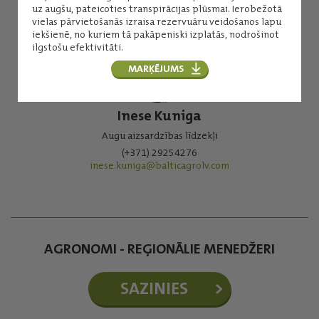
uz augšu, pateicoties transpirācijas plūsmai. Ierobežotā
vielas pārvietošanās izraisa rezervuāru veidošanos lapu
iekšienē, no kuriem tā pakāpeniski izplatās, nodrošinot
ilgstošu efektivitāti.
MARĶĒJUMS
Inese Kuniga
Augu aizsardzības līdzekļi
(+371) 29254276
inese.kuniga@balticagrolv.com
AGRONOMI - REĢIONĀLIE MENEDŽERI
SAZINIES