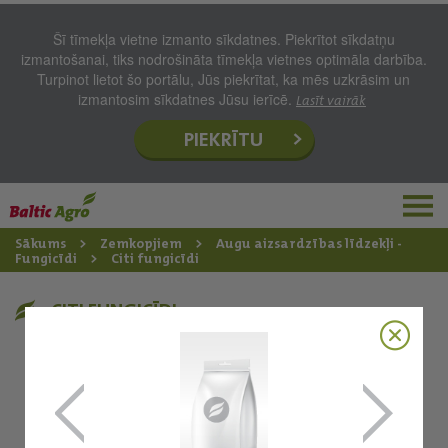
Šī tīmekļa vietne izmanto sīkdatnes. Piekrītot sīkdatņu
izmantošanai, tiks nodrošināta tīmekļa vietnes optimāla darbība.
Turpinot lietot šo portālu, Jūs piekrītat, ka mēs uzkrāsim un
izmantosim sīkdatnes Jūsu ierīcē.
Lasīt vairāk
PIEKRĪTU
Sākums
Zemkopjiem
Augu aizsardzības līdzekļi -
Fungicīdi
Citi fungicīdi
CITI FUNGICĪDI