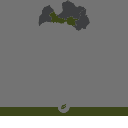
| oglekļa sertifikāti