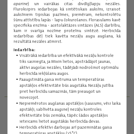
aparine
) un vairākas citas divdīgļlapju nezāles.
Fluroksipirs iedarbojas kā sintētiskais auksīns, izraisot
auksīniem tipiskas pazīmes, piemēram, nekontrolētu
šūnu attīstību lapās - lapu čokurošanos. Florasulams kavē
specifiska enzīma - acetolaktāzes sintāzes (ALS) darbību,
kam ir svarīga nozīme proteīnu sintēzē. Herbicīda
iedarbības dēļ tiek kavēta nezāļu augu augšana, kā
rezultātā nezāles atmirst.
Iedarbība:
Inese Kuniga
Visātrākā iedarbība un efektīvākā nezāļu kontrole
tiks sasniegta, ja Mixin lietos, apstrādājot jaunas,
Augu aizsardzības līdzekļi
aktīvi augošas nezāles, tādējādi nodrošinot optimālu
(+371) 29254276
herbicīda iekļūšanu augos.
inese.kuniga@balticagrolv.com
Paaugstināta gaisa mitruma un temperatūras
apstākļos efektivitāte būs augstāka. Nezāļu jutība
pret herbicīdu samazinās, tām pieaugot un
novecojot.
Nepiemērotos augšanas apstākļos (sausums, vēsi laika
AGRONOMI - REĢIONĀLIE MENEDŽERI
apstākļi, sablīvēta augsne) nezāļu kontroles
efektivitāte būs zemāka, tāpēc šādos apstākļos
ieteicams lietot augstākās herbicīda devas.
SAZINIES
Herbicīds efektīvi darbojas arī pazeminātas gaisa
temperatūras apstākļos (>5°C).