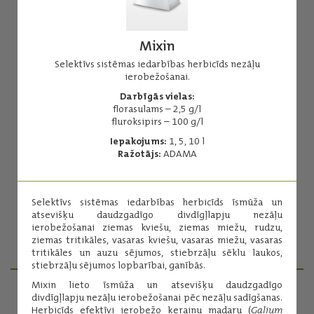
Mixin
Selektīvs sistēmas iedarbības herbicīds nezāļu
ierobežošanai.
Ariane S
Darbīgās vielas:
florasulams – 2,5 g/l
Herbicīds pret divdīgļlapju nezālēm.
fluroksipirs – 100 g/l
Darbīgās vielas:
Iepakojums:
1, 5, 10 l
MCPA - 200 g/l
Ražotājs:
ADAMA
fluroksipirs - 40 g/l
klopiralīds - 20 g/l
Iepakojums:
5 l
Selektīvs sistēmas iedarbības herbicīds īsmūža un
Ražotājs:
CORTEVA
atsevišķu daudzgadīgo divdīgļlapju nezāļu
ierobežošanai ziemas kviešu, ziemas miežu, rudzu,
ziemas tritikāles, vasaras kviešu, vasaras miežu, vasaras
Lasīt vairāk
tritikāles un auzu sējumos, stiebrzāļu sēklu laukos,
stiebrzāļu sējumos lopbarībai, ganībās.
Mixin lieto īsmūža un atsevišķu daudzgadīgo
divdīgļlapju nezāļu ierobežošanai pēc nezāļu sadīgšanas.
PRODUKTU MENEDŽERI
Herbicīds efektīvi ierobežo ķeraiņu madaru (
Galium