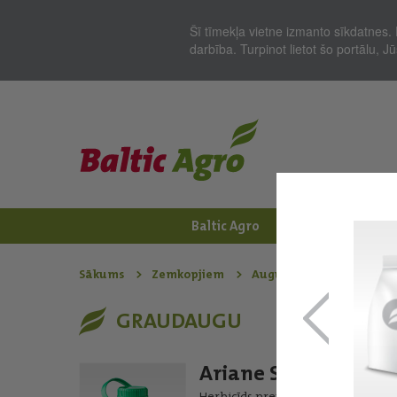
Šī tīmekļa vietne izmanto sīkdatnes. 
darbība. Turpinot lietot šo portālu, 
Baltic Agro
Jaunumi
Zem
Sākums
Zemkopjiem
Augu aizsardzības līdzek
GRAUDAUGU
Ariane S
Herbicīds pret divdīgļlapju