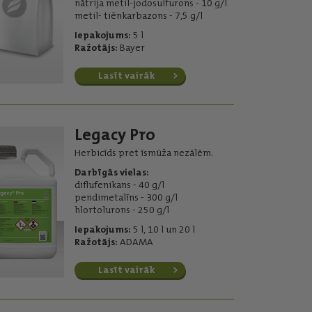
nātrija metil-jodosulfurons - 10 g/l
metil- tiēnkarbazons - 7,5 g/l
Iepakojums:
5 l
Ražotājs:
Bayer
Lasīt vairāk
Legacy Pro
Herbicīds pret īsmūža nezālēm.
Darbīgās vielas:
diflufenikans - 40 g/l
pendimetalīns - 300 g/l
hlortolurons - 250 g/l
Iepakojums:
5 l, 10 l un 20 l
Ražotājs:
ADAMA
Lasīt vairāk