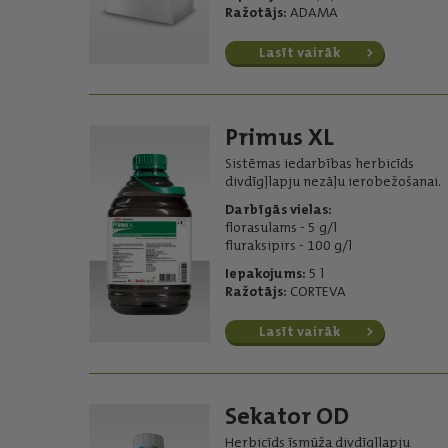
Ražotājs:
ADAMA
Lasīt vairāk
Primus XL
Sistēmas iedarbības herbicīds
divdīgļlapju nezāļu ierobežošanai.
Darbīgās vielas:
florasulams - 5 g/l
fluraksipirs - 100 g/l
Iepakojums:
5 l
Ražotājs:
CORTEVA
Lasīt vairāk
Sekator OD
Herbicīds īsmūža divdīgļlapju