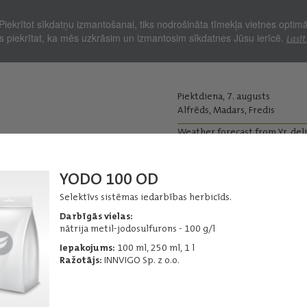
Piekrītot sīkdatņu izmantošanai, tiks nodrošināta tīmekļa vietnes optim
Jūs piekrītat, ka mēs uzkrāsim un izmantosim sīkdatnes Jūsu ierīcē.
Lasīt
Piektdiena, 7. augusts
Alfrēds, Madars, Fredis
Weather forecast from Yr, del
kopjiem
Lopkopjiem
YODO 100 OD
Ražas iepirkums
Graudu pirm
Selektīvs sistēmas iedarbības herbicīds.
ļi - Herbicīdi
Graudaugu
Darbīgās vielas:
nātrija metil-jodosulfurons - 100 g/l
Iepakojums:
100 ml, 250 ml, 1 l
Ražotājs:
INNVIGO Sp. z o.o.
Attribut
Selektīvs herbicīds viendīgļlapju un