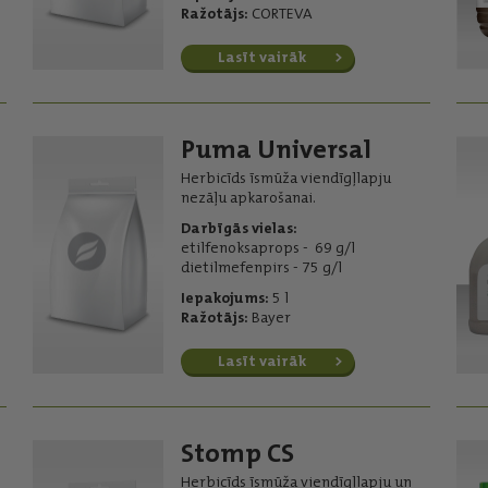
Ražotājs:
CORTEVA
Lasīt vairāk
Puma Universal
Herbicīds īsmūža viendīgļlapju
nezāļu apkarošanai.
Darbīgās vielas:
etilfenoksaprops - 69 g/l
dietilmefenpirs - 75 g/l
Iepakojums:
5 l
Ražotājs:
Bayer
Lasīt vairāk
Stomp CS
Herbicīds īsmūža viendīgļlapju un