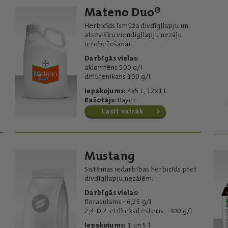
Mateno Duo®
Herbicīds īsmūža divdīgļlapju un
atsevišķu viendīgļlapju nezāļu
ierobežošanai.
Darbīgās vielas:
aklonifēns 500 g/l
diflufenikans 100 g/l
Iepakojums:
4x5 L, 12x1 L
Ražotājs:
Bayer
Lasīt vairāk
Mustang
Sistēmas iedarbības herbicīds pret
divdīgļlapju nezālēm.
Darbīgās vielas:
florasulams - 6,25 g/l
2,4-D 2-etilheksil esteris - 300 g/l
Iepakojums:
1 un 5 l