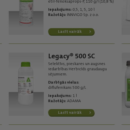
etil-fenoksaprops-P, 110 g/l (10,8 %)
Iepakojums:
0,5, 1, 5, 10 l
Ražotājs:
INNVIGO Sp. z o.o.
Lasīt vairāk
Legacy® 500 SC
Selektīvs, pieskares un augsnes
iedarbības Herbicīds graudaugu
sējumiem.
Darbīgās vielas:
diflufenikans 500 g/L
Iepakojums:
1 l
Ražotājs:
ADAMA
Lasīt vairāk