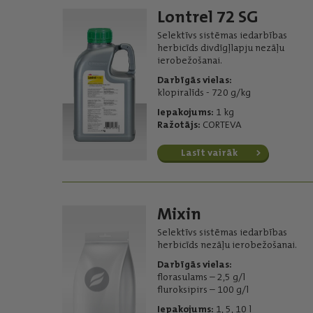
Lontrel 72 SG
Selektīvs sistēmas iedarbības
herbicīds divdīgļlapju nezāļu
ierobežošanai.
Darbīgās vielas:
klopiralīds - 720 g/kg
Iepakojums:
1 kg
Ražotājs:
CORTEVA
Lasīt vairāk
Mixin
Selektīvs sistēmas iedarbības
herbicīds nezāļu ierobežošanai.
Darbīgās vielas:
florasulams – 2,5 g/l
fluroksipirs – 100 g/l
Iepakojums:
1, 5, 10 l