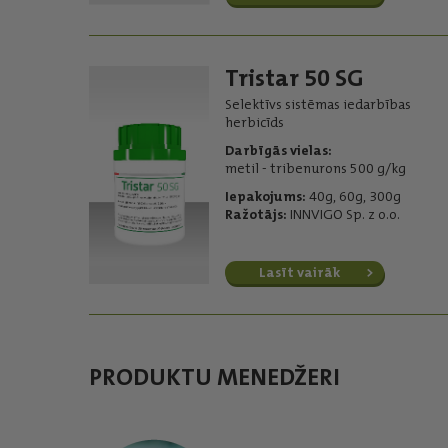
Tristar 50 SG
Selektīvs sistēmas iedarbības
herbicīds
Darbīgās vielas:
metil - tribenurons 500 g/kg
Iepakojums:
40g, 60g, 300g
Ražotājs:
INNVIGO Sp. z o.o.
Lasīt vairāk
PRODUKTU MENEDŽERI