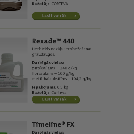
Ražotājs:
CORTEVA
Lasīt vairāk
Rexade™ 440
Herbicīds nezāļu ierobežošanai
graudaugos.
Darbīgās vielas:
piroksulams – 240 g/kg
florasulams – 100 g/kg
metil-halauksifēns – 104,2 g/kg
Iepakojums:
0,5 kg
Ražotājs:
Corteva
Lasīt vairāk
Timeline® FX
Darbīgās vielas: