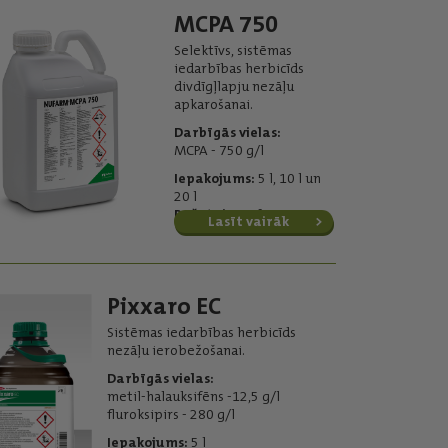
MCPA 750
Selektīvs, sistēmas
iedarbības herbicīds
divdīgļlapju nezāļu
apkarošanai.
Darbīgās vielas:
MCPA - 750 g/l
Iepakojums:
5 l, 10 l un
20 l
Ražotājs:
Nufarm
Lasīt vairāk
Pixxaro EC
Sistēmas iedarbības herbicīds
nezāļu ierobežošanai.
Darbīgās vielas:
metil-halauksifēns -12,5 g/l
fluroksipirs - 280 g/l
Iepakojums:
5 l