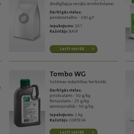
.
divdīgļlapju nezāļu ierobežošanai.
Darbīgās vielas:
pendimetalīns - 330 g/l
Iepakojums:
10 l
Ražotājs:
BASF
Lasīt vairāk
Tombo WG
Sistēmas iedarbības herbicīds.
u
Darbīgās vielas:
piroksulams - 50 g/kg
florasulams - 25 g/kg
aminopiralīds - 50 g/kg
Iepakojums:
1 kg
Ražotājs:
CORTEVA
Lasīt vairāk