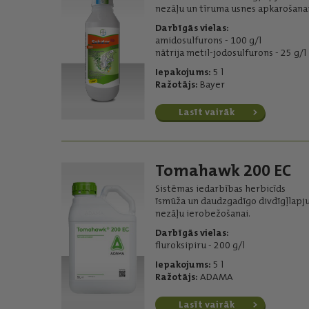
nezāļu un tīruma usnes apkarošanai
Darbīgās vielas:
amidosulfurons - 100 g/l
nātrija metil-jodosulfurons - 25 g/l
Iepakojums:
5 l
Ražotājs:
Bayer
Lasīt vairāk
Tomahawk 200 EC
Sistēmas iedarbības herbicīds
īsmūža un daudzgadīgo divdīgļlapj
nezāļu ierobežošanai.
Darbīgās vielas:
fluroksipiru - 200 g/l
Iepakojums:
5 l
Ražotājs:
ADAMA
Lasīt vairāk