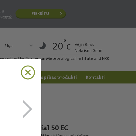
āla
PIEKRĪTU
 vairāk
°
20
c
Vējš: 3m/s
Rīga
Nokrišņi: 0mm
ivered by the Norvegian Meteorological Institute and NRK
apstrāde
Dārzkopības produkti
Kontakti
Axial 50 EC
Selektīvs sistēmas iedarbības