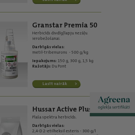
Granstar Premia 50
Herbicīds divdīgļlapju nezāļu
ierobežošanai.
Darbīgās vielas:
metil-tribenurons - 500 g/kg
Iepakojums:
150 g, 300 g, 1,5 kg
Ražotājs:
Du Pont
Lasīt vairāk
Hussar Active Plus
Plaša spektra herbicīds.
Darbīgās vielas:
2,4-D 2-etilheksil esteris - 300 g/l