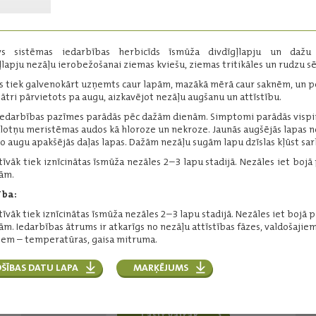
dažu divdīgļlapju nezāļu
ierobežošanai.
Darbīgās vielas:
īvs sistēmas iedarbības herbicīds īsmūža divdīgļlapju un dažu
nātrija propoksikarbazons - 700
ļlapju nezāļu ierobežošanai ziemas kviešu, ziemas tritikāles un rudzu s
g/kg
is tiek galvenokārt uzņemts caur lapām, mazākā mērā caur saknēm, un 
Iepakojums:
1 kg
k ātri pārvietots pa augu, aizkavējot nezāļu augšanu un attīstību.
Ražotājs:
Bayer
iedarbības pazīmes parādās pēc dažām dienām. Simptomi parādās visp
Lasīt vairāk
lotņu meristēmas audos kā hloroze un nekroze. Jaunās augšējās lapas n
o augu apakšējās daļas lapas. Dažām nezāļu sugām lapu dzīslas kļūst sar
tīvāk tiek iznīcinātas īsmūža nezāles 2–3 lapu stadijā. Nezāles iet bojā
Boxer 800 EC
ām.
ība:
Herbicīds īsmūža viendīgļlapju un
divdīgļlapju nezāļu ierobežošanai.
tīvāk tiek iznīcinātas īsmūža nezāles 2–3 lapu stadijā. Nezāles iet bojā 
ām. Iedarbības ātrums ir atkarīgs no nezāļu attīstības fāzes, valdošajiem
Darbīgās vielas:
iem – temperatūras, gaisa mitruma.
prosulfokarbs - 800 g/l
Iepakojums:
5 l, 20 l
ŠĪBAS DATU LAPA
MARĶĒJUMS
Ražotājs:
Syngenta
Lasīt vairāk