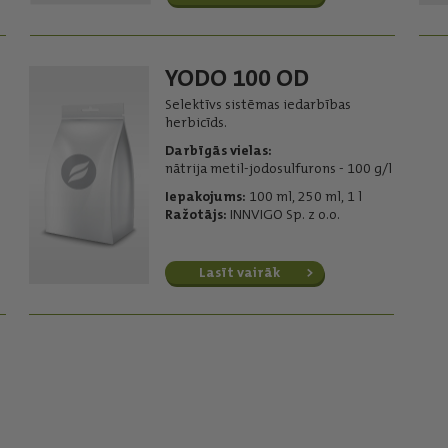
YODO 100 OD
Selektīvs sistēmas iedarbības
herbicīds.
Darbīgās vielas:
nātrija metil-jodosulfurons - 100 g/l
Iepakojums:
100 ml, 250 ml, 1 l
Ražotājs:
INNVIGO Sp. z o.o.
Lasīt vairāk