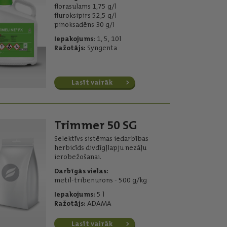
florasulams 1,75 g/l
fluroksipirs 52,5 g/l
pinoksadēns 30 g/l
Iepakojums:
1, 5, 10l
Ražotājs:
Syngenta
Lasīt vairāk
Trimmer 50 SG
Selektīvs sistēmas iedarbības
herbicīds divdīgļlapju nezāļu
ierobežošanai.
Darbīgās vielas:
metil-tribenurons - 500 g/kg
Iepakojums:
5 l
Ražotājs:
ADAMA
Lasīt vairāk