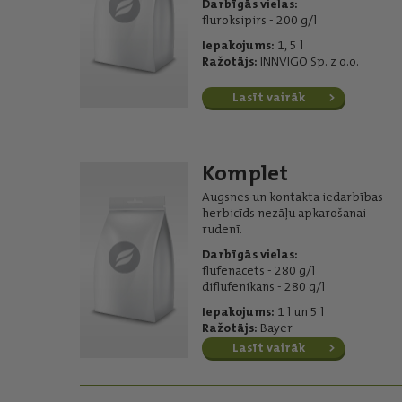
Darbīgās vielas:
fluroksipirs - 200 g/l
Iepakojums:
1, 5 l
Ražotājs:
INNVIGO Sp. z o.o.
Lasīt vairāk
Komplet
Augsnes un kontakta iedarbības
herbicīds nezāļu apkarošanai
rudenī.
Darbīgās vielas:
flufenacets - 280 g/l
diflufenikans - 280 g/l
Iepakojums:
1 l un 5 l
Ražotājs:
Bayer
Lasīt vairāk