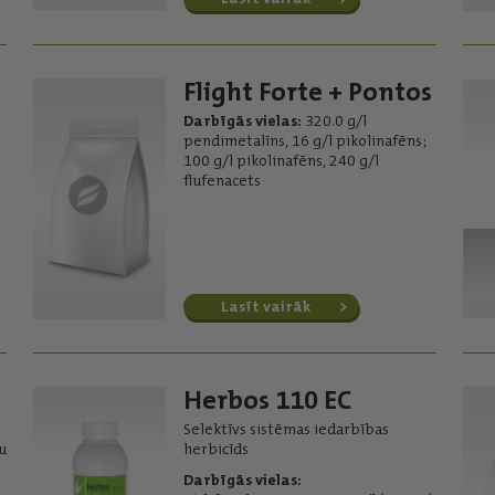
Flight Forte + Pontos
Darbīgās vielas:
320.0 g/l
pendimetalīns, 16 g/l pikolinafēns;
100 g/l pikolinafēns, 240 g/l
flufenacets
Lasīt vairāk
Herbos 110 EC
Selektīvs sistēmas iedarbības
u
herbicīds
Darbīgās vielas: