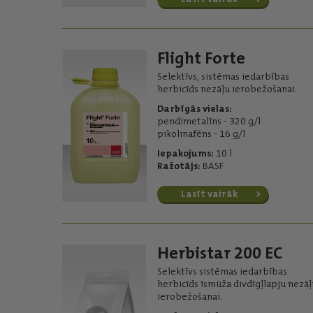
Flight Forte
Selektīvs, sistēmas iedarbības
herbicīds nezāļu ierobežošanai.
Darbīgās vielas:
pendimetalīns - 320 g/l
pikolinafēns - 16 g/l
Iepakojums:
10 l
Ražotājs:
BASF
Lasīt vairāk
Herbistar 200 EC
Selektīvs sistēmas iedarbības
herbicīds īsmūža divdīgļlapju nezāļ
ierobežošanai.