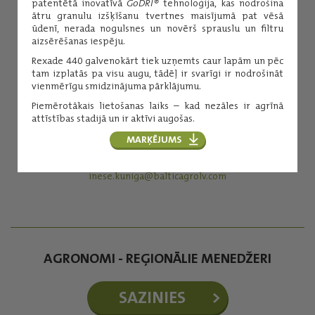
patentētā inovatīvā
GoDRI®
tehnoloģija, kas nodrošina
ātru granulu izšķīšanu tvertnes maisījumā pat vēsā
ūdenī, nerada nogulsnes un novērš sprauslu un filtru
aizsērēšanas iespēju.
Rexade 440 galvenokārt tiek uzņemts caur lapām un pēc
tam izplatās pa visu augu, tādēļ ir svarīgi ir nodrošināt
vienmērīgu smidzinājuma pārklājumu.
Piemērotākais lietošanas laiks – kad nezāles ir agrīnā
attīstības stadijā un ir aktīvi augošas.
Inese Kuniga
MARĶĒJUMS
Augu aizsardzības līdzekļi
(+371) 29254276
inese.kuniga@balticagrolv.com
AGRONOMI - REĢIONĀLIE MENEDŽERI
SAZINIES