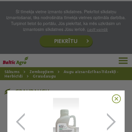
Šī tīmekļa vietne izmanto sīkdatnes. Piekrītot sīkdatņu
izmantošanai, tiks nodrošināta tīmekļa vietnes optimāla darbība.
Turpinot lietot šo portālu, Jūs piekrītat, ka mēs uzkrāsim un
izmantosim sīkdatnes Jūsu ierīcē.
Lasīt vairāk
PIEKRĪTU
Sākums
Zemkopjiem
Augu aizsardzības līdzekļi -
Herbicīdi
Graudaugu
GRAUDAUGU