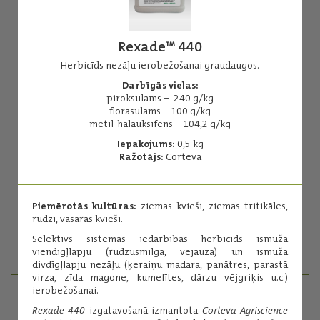
Rexade™ 440
Herbicīds nezāļu ierobežošanai graudaugos.
Darbīgās vielas:
Ariane S
piroksulams – 240 g/kg
florasulams – 100 g/kg
Herbicīds pret divdīgļlapju nezālēm.
metil-halauksifēns – 104,2 g/kg
Darbīgās vielas:
Iepakojums:
0,5 kg
MCPA - 200 g/l
Ražotājs:
Corteva
fluroksipirs - 40 g/l
klopiralīds - 20 g/l
Iepakojums:
5 l
Piemērotās kultūras:
ziemas kvieši, ziemas tritikāles,
Ražotājs:
CORTEVA
rudzi, vasaras kvieši.
Selektīvs sistēmas iedarbības herbicīds īsmūža
Lasīt vairāk
viendīgļlapju (rudzusmilga, vējauza) un īsmūža
divdīgļlapju nezāļu (ķeraiņu madara, panātres, parastā
virza, zīda magone, kumelītes, dārzu vējgriķis u.c.)
ierobežošanai.
Rexade 440
izgatavošanā izmantota
Corteva Agriscience
PRODUKTU MENEDŽERI